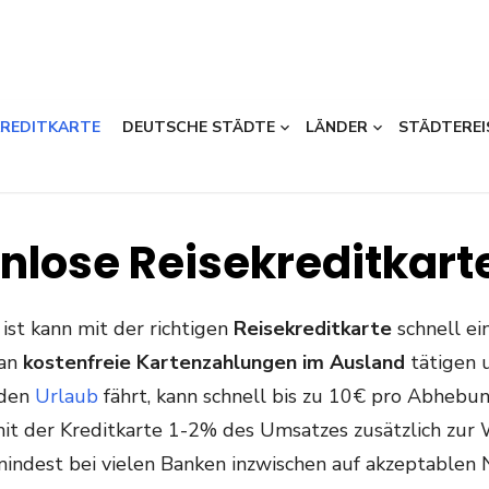
KREDITKARTE
DEUTSCHE STÄDTE
LÄNDER
STÄDTEREI
nlose Reisekreditkart
st kann mit der richtigen
Reisekreditkarte
schnell e
man
kostenfreie Kartenzahlungen im Ausland
tätigen
 den
Urlaub
fährt, kann schnell bis zu 10€ pro Abheb
 mit der Kreditkarte 1-2% des Umsatzes zusätzlich zur
indest bei vielen Banken inzwischen auf akzeptablen N