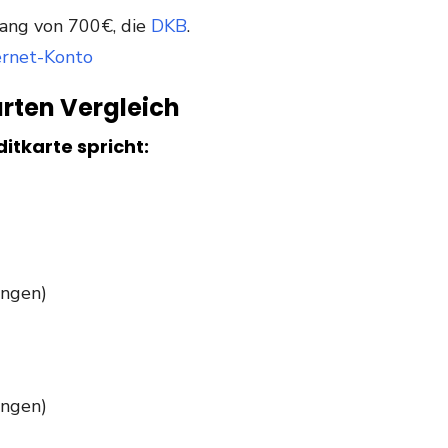
ang von 700€, die
DKB
.
arten Vergleich
itkarte spricht:
ungen)
ungen)