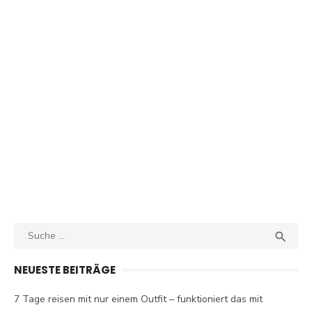
Search
SEA

for:
NEUESTE BEITRÄGE
7 Tage reisen mit nur einem Outfit – funktioniert das mit