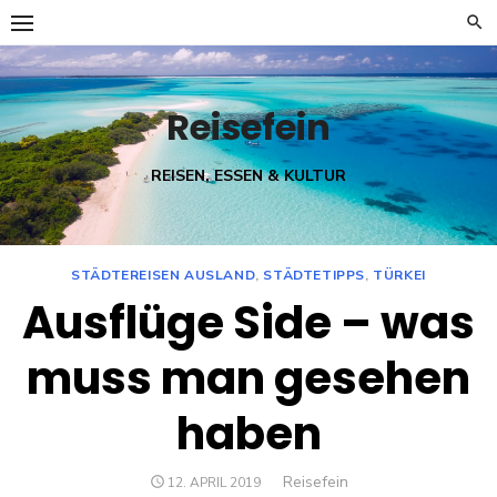
Skip
to
content
Reisefein
REISEN, ESSEN & KULTUR
STÄDTEREISEN AUSLAND
,
STÄDTETIPPS
,
TÜRKEI
Ausflüge Side – was
muss man gesehen
haben
Author
Reisefein
POSTED
12. APRIL 2019