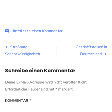
bei
Hinterlasse einen Kommentar
comment
Ausflüge
Side
Beitragsnavigation
–
Straßburg
Geschäftsreisen in
was
Sehenswürdigkeiten
Deutschland
muss
man
gesehen
Schreibe einen Kommentar
haben
Deine E-Mail-Adresse wird nicht veröffentlicht.
Erforderliche Felder sind mit
*
markiert
KOMMENTAR
*