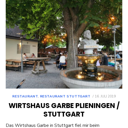
POSTED
RESTAURANT
,
RESTAURANT STUTTGART
16. JULI 2019
ON
WIRTSHAUS GARBE PLIENINGEN /
STUTTGART
Das Wirtshaus Garbe in Stuttgart fiel mir beim