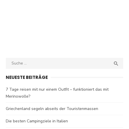
Search
SEA

for:
NEUESTE BEITRÄGE
7 Tage reisen mit nur einem Outfit – funktioniert das mit
Merinowolle?
Griechenland segeln abseits der Touristenmassen
Die besten Campingziele in Italien