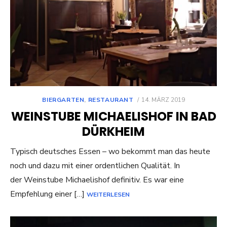
POSTED
BIERGARTEN
,
RESTAURANT
14. MÄRZ 2019
ON
WEINSTUBE MICHAELISHOF IN BAD
DÜRKHEIM
Typisch deutsches Essen – wo bekommt man das heute
noch und dazu mit einer ordentlichen Qualität. In
der Weinstube Michaelishof definitiv. Es war eine
Empfehlung einer […]
WEITERLESEN