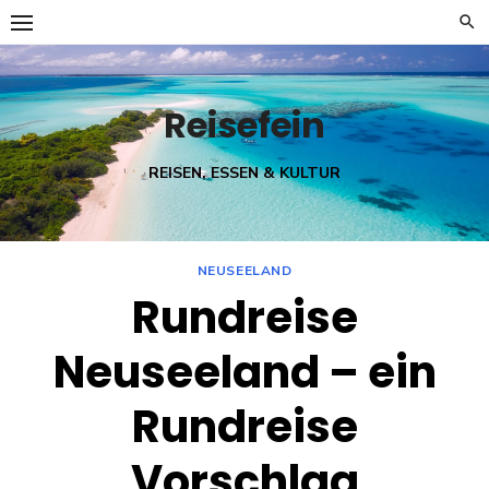
Skip
to
content
Reisefein
REISEN, ESSEN & KULTUR
NEUSEELAND
Rundreise
Neuseeland – ein
Rundreise
Vorschlag