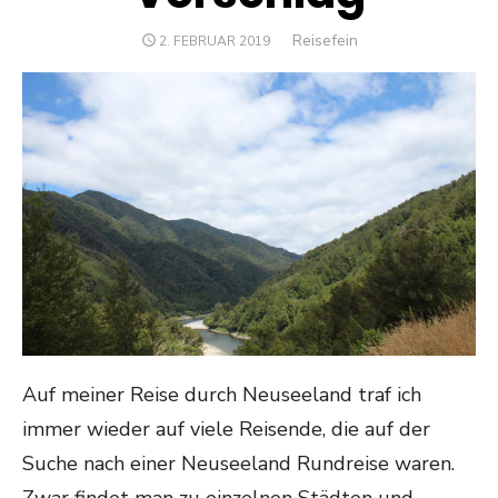
Author
Reisefein
POSTED
2. FEBRUAR 2019
ON
Auf meiner Reise durch Neuseeland traf ich
immer wieder auf viele Reisende, die auf der
Suche nach einer Neuseeland Rundreise waren.