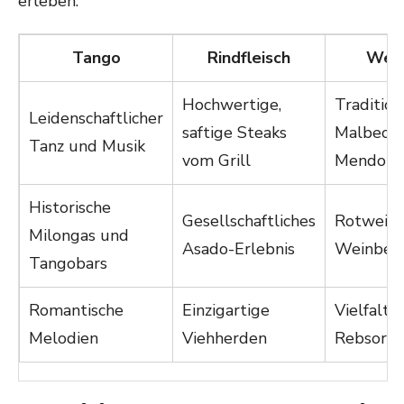
erleben.
Tango
Rindfleisch
Wei
Hochwertige,
Tradition
Leidenschaftlicher
saftige Steaks
Malbec a
Tanz und Musik
vom Grill
Mendoza
Historische
Gesellschaftliches
Rotwein
Milongas und
Asado-Erlebnis
Weinber
Tangobars
Romantische
Einzigartige
Vielfalt 
Melodien
Viehherden
Rebsorte