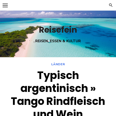
Skip
to
content
Reisefein
REISEN, ESSEN & KULTUR
LÄNDER
Typisch
argentinisch »
Tango Rindfleisch
und Wein