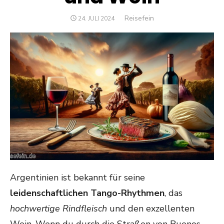
Author
Reisefein
POSTED
24. JULI 2024
ON
Argentinien ist bekannt für seine
leidenschaftlichen Tango-Rhythmen
, das
hochwertige Rindfleisch
und den exzellenten