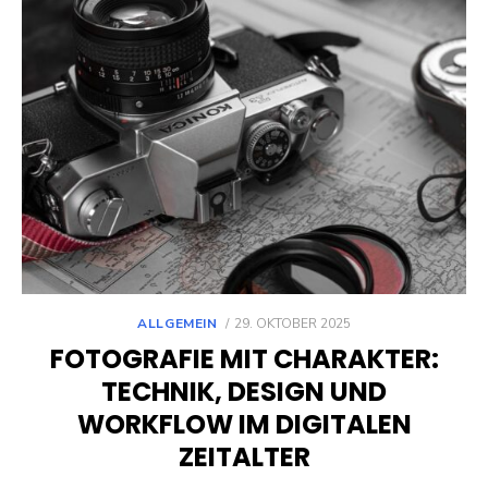
POSTED
ALLGEMEIN
29. OKTOBER 2025
ON
FOTOGRAFIE MIT CHARAKTER:
TECHNIK, DESIGN UND
WORKFLOW IM DIGITALEN
ZEITALTER