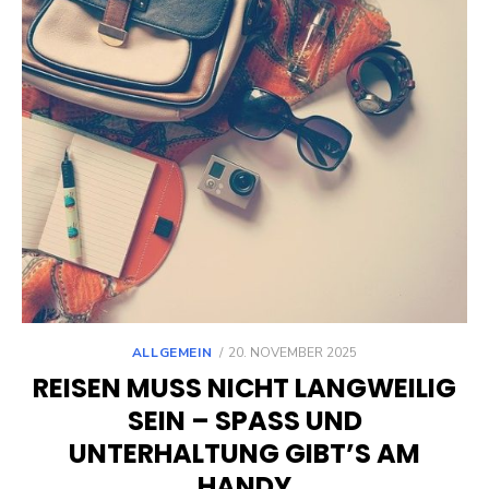
POSTED
ALLGEMEIN
20. NOVEMBER 2025
ON
REISEN MUSS NICHT LANGWEILIG
SEIN – SPASS UND U
NTERHALTUNG GIBT’S AM H
ANDY