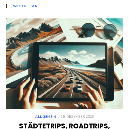
[…]
WEITERLESEN
POSTED
ALLGEMEIN
16. DEZEMBER 2025
ON
STÄDTETRIPS, ROADTRIPS,