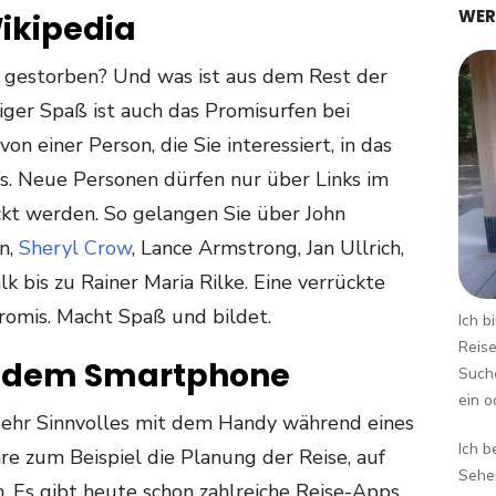
WER
ikipedia
n gestorben? Und was ist aus dem Rest der
ger Spaß ist auch das Promisurfen bei
n einer Person, die Sie interessiert, in das
s. Neue Personen dürfen nur über Links im
ckt werden. So gelangen Sie über John
n,
Sheryl Crow
, Lance Armstrong, Jan Ullrich,
 bis zu Rainer Maria Rilke. Eine verrückte
Promis. Macht Spaß und bildet.
Ich b
Reise
t dem Smartphone
Suche
ein o
sehr Sinnvolles mit dem Handy während eines
Ich b
re zum Beispiel die Planung der Reise, auf
Sehen
. Es gibt heute schon zahlreiche Reise-Apps,