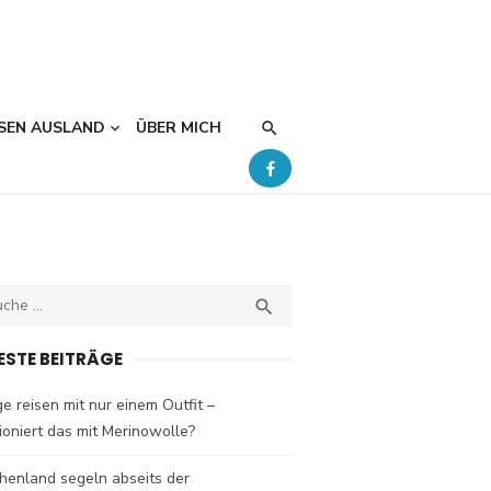
SEN AUSLAND
ÜBER MICH
ch
SEARCH

ESTE BEITRÄGE
e reisen mit nur einem Outfit –
ioniert das mit Merinowolle?
henland segeln abseits der