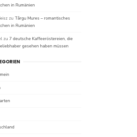
tchen in Rumänien
eisz
zu
Târgu Mures – romantisches
tchen in Rumänien
el
zu
7 deutsche Kaffeeröstereien, die
eeliebhaber gesehen haben müssen
EGORIEN
emein
n
arten
schland