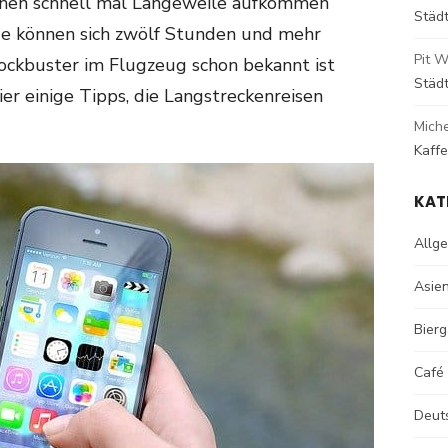
nnen schnell mal Langeweile aufkommen
Städ
ge können sich zwölf Stunden und mehr
Pit W
lockbuster im Flugzeug schon bekannt ist
Städ
er einige Tipps, die Langstreckenreisen
Mich
Kaff
KAT
Allg
Asie
Bierg
Café
Deut