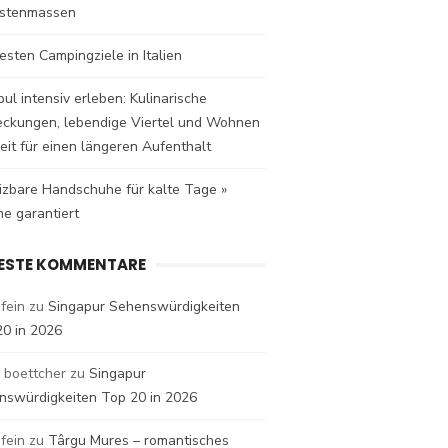
istenmassen
esten Campingziele in Italien
bul intensiv erleben: Kulinarische
eckungen, lebendige Viertel und Wohnen
eit für einen längeren Aufenthalt
izbare Handschuhe für kalte Tage »
e garantiert
ESTE KOMMENTARE
fein
zu
Singapur Sehenswürdigkeiten
20 in 2026
 boettcher
zu
Singapur
nswürdigkeiten Top 20 in 2026
fein
zu
Târgu Mures – romantisches