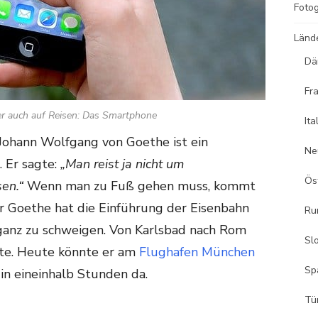
Fotog
Länd
Dä
Fr
er auch auf Reisen: Das Smartphone
Ita
Johann Wolfgang von Goethe ist ein
Ne
. Er sagte:
„Man reist ja nicht um
Ös
en.“
Wenn man zu Fuß gehen muss, kommt
rr Goethe hat die Einführung der Eisenbahn
Ru
 ganz zu schweigen. Von Karlsbad nach Rom
Sl
ate. Heute könnte er am
Flughafen München
Sp
 in eineinhalb Stunden da.
Tü