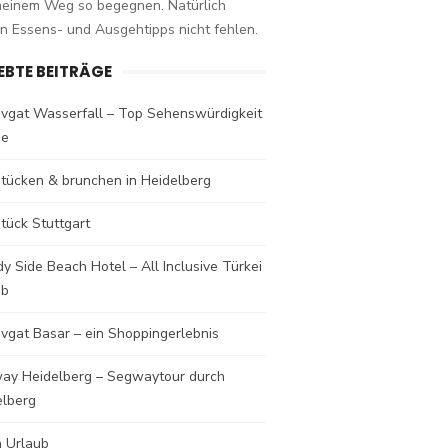
meinem Weg so begegnen. Natürlich
n Essens- und Ausgehtipps nicht fehlen.
IEBTE BEITRÄGE
vgat Wasserfall – Top Sehenswürdigkeit
de
stücken & brunchen in Heidelberg
tück Stuttgart
y Side Beach Hotel – All Inclusive Türkei
ub
vgat Basar – ein Shoppingerlebnis
ay Heidelberg – Segwaytour durch
elberg
a Urlaub