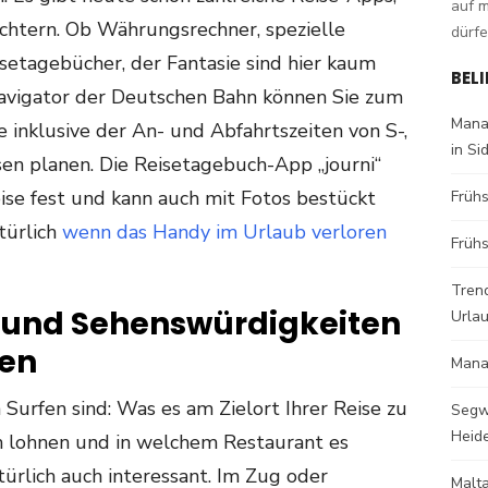
auf 
ichtern. Ob Währungsrechner, spezielle
dürfe
setagebücher, der Fantasie sind hier kaum
BEL
avigator der Deutschen Bahn können Sie zum
Mana
se inklusive der An- und Abfahrtszeiten von S-,
in Si
en planen. Die Reisetagebuch-App „journi“
eise fest und kann auch mit Fotos bestückt
Früh
türlich
w
enn das Handy im Urlaub verloren
Frühs
Trend
 und Sehenswürdigkeiten
Urla
den
Mana
Surfen sind: Was es am Zielort Ihrer Reise zu
Segw
Heid
ch lohnen und in welchem Restaurant es
atürlich auch interessant. Im Zug oder
Malt