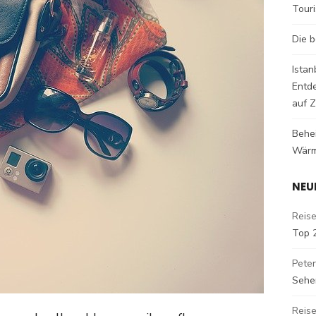
Tour
Die b
Istan
Entd
auf Z
Behe
Wärm
NEU
Reise
Top 
Peter
Sehe
Reise