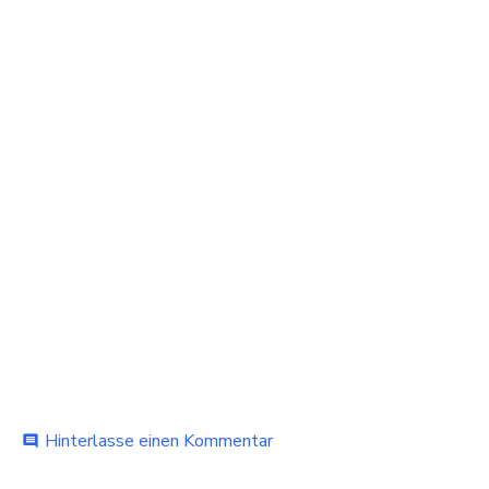
bei
Hinterlasse einen Kommentar
comment
Winterliche
Wunder