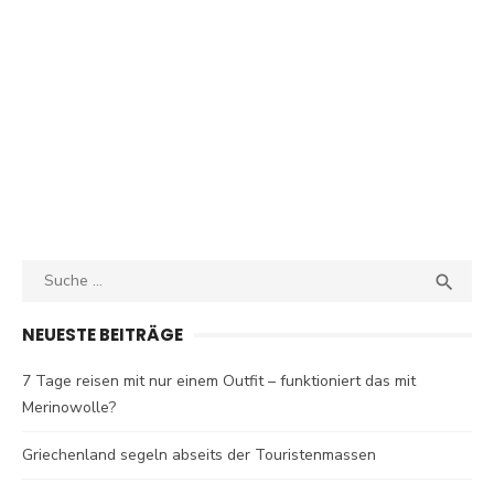
Search
SEA

for:
NEUESTE BEITRÄGE
7 Tage reisen mit nur einem Outfit – funktioniert das mit
Merinowolle?
Griechenland segeln abseits der Touristenmassen