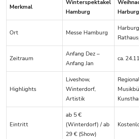
Winterspektakel
Weihna
Merkmal
Hamburg
Harburg
Harburg
Ort
Messe Hamburg
Rathaus
Anfang Dez –
Zeitraum
ca. 24.11
Anfang Jan
Liveshow,
Regional
Highlights
Winterdorf,
Musikbü
Artistik
Kunsth
ab 5 €
Eintritt
(Winterdorf) / ab
Kostenl
29 € (Show)