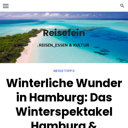
Skip
to
content
Reisefein
REISEN, ESSEN & KULTUR
REISETIPPS
Winterliche Wunder
in Hamburg: Das
Winterspektakel
Hamburg &