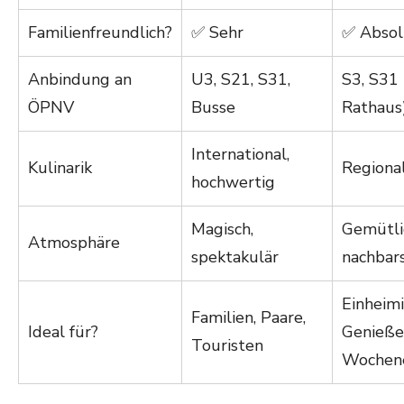
Familienfreundlich?
✅ Sehr
✅ Absol
Anbindung an
U3, S21, S31,
S3, S31
ÖPNV
Busse
Rathaus
International,
Kulinarik
Regional
hochwertig
Magisch,
Gemütli
Atmosphäre
spektakulär
nachbars
Einheimi
Familien, Paare,
Ideal für?
Genieße
Touristen
Wochen