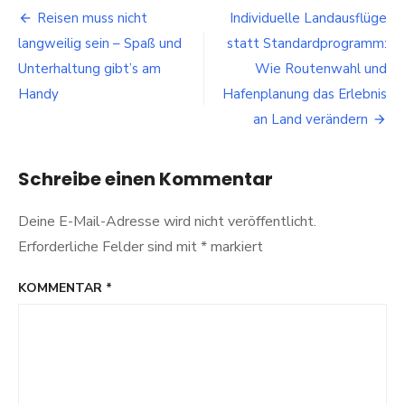
Beitragsnavigation
in
Reisen muss nicht
Individuelle Landausflüge
Hamburg:
langweilig sein – Spaß und
statt Standardprogramm:
Das
Winterspektakel
Unterhaltung gibt’s am
Wie Routenwahl und
Hamburg
Handy
Hafenplanung das Erlebnis
&
an Land verändern
Geheimtipp
Weihnachtsmarkt
Harburg
Schreibe einen Kommentar
Deine E-Mail-Adresse wird nicht veröffentlicht.
Erforderliche Felder sind mit
*
markiert
KOMMENTAR
*