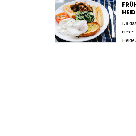
FRÜ
HEI
Da das
nichts
Heidel
Beitragsnavigati