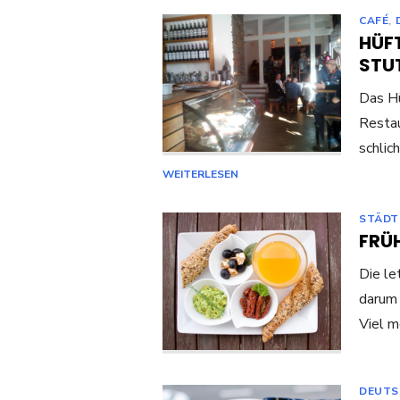
CAFÉ
,
HÜFT
STU
Das Hü
Restau
schlic
WEITERLESEN
STÄDT
FRÜ
Die le
darum 
Viel m
DEUTS