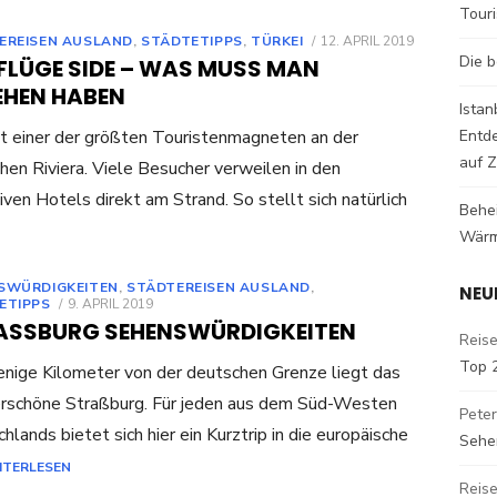
Tour
POSTED
EREISEN AUSLAND
,
STÄDTETIPPS
,
TÜRKEI
12. APRIL 2019
ON
Die b
FLÜGE SIDE – WAS MUSS MAN
EHEN HABEN
Istan
st einer der größten Touristenmagneten an der
Entd
auf Z
chen Riviera. Viele Besucher verweilen in den
iven Hotels direkt am Strand. So stellt sich natürlich
Behe
Wärm
SWÜRDIGKEITEN
,
STÄDTEREISEN AUSLAND
,
NEU
POSTED
ETIPPS
9. APRIL 2019
ON
ASSBURG SEHENSWÜRDIGKEITEN
Reise
Top 
nige Kilometer von der deutschen Grenze liegt das
rschöne Straßburg. Für jeden aus dem Süd-Westen
Peter
hlands bietet sich hier ein Kurztrip in die europäische
Sehe
ITERLESEN
Reise