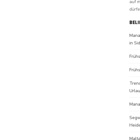
auf 
dürfe
BEL
Mana
in Si
Früh
Frühs
Trend
Urla
Mana
Segw
Heid
Malt