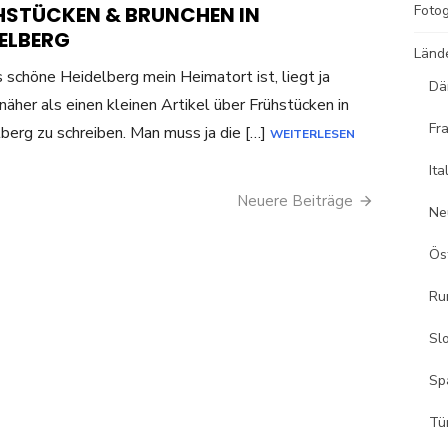
ON
HSTÜCKEN & BRUNCHEN IN
Fotog
DELBERG
Länd
 schöne Heidelberg mein Heimatort ist, liegt ja
Dä
 näher als einen kleinen Artikel über Frühstücken in
Fr
berg zu schreiben. Man muss ja die […]
WEITERLESEN
Ita
on
Neuere Beiträge
Ne
Ös
Ru
Sl
Sp
Tü