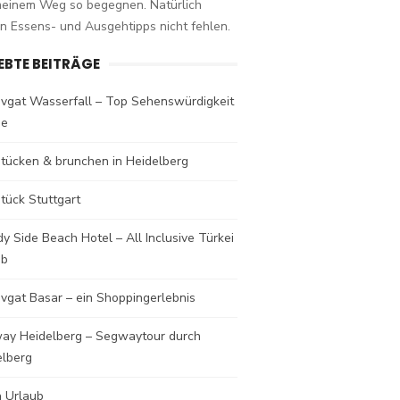
meinem Weg so begegnen. Natürlich
n Essens- und Ausgehtipps nicht fehlen.
IEBTE BEITRÄGE
vgat Wasserfall – Top Sehenswürdigkeit
de
stücken & brunchen in Heidelberg
tück Stuttgart
y Side Beach Hotel – All Inclusive Türkei
ub
vgat Basar – ein Shoppingerlebnis
ay Heidelberg – Segwaytour durch
elberg
a Urlaub