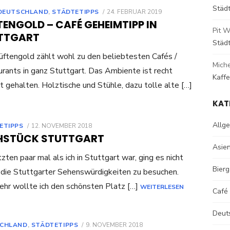
Städ
POSTED
DEUTSCHLAND
,
STÄDTETIPPS
24. FEBRUAR 2019
ON
ENGOLD – CAFÉ GEHEIMTIPP IN
Pit W
TTGART
Städ
ftengold zählt wohl zu den beliebtesten Cafés /
Mich
rants in ganz Stuttgart. Das Ambiente ist recht
Kaff
ht gehalten. Holztische und Stühle, dazu tolle alte […]
KAT
Allg
POSTED
ETIPPS
12. NOVEMBER 2018
ON
HSTÜCK STUTTGART
Asie
tzten paar mal als ich in Stuttgart war, ging es nicht
Bierg
die Stuttgarter Sehenswürdigkeiten zu besuchen.
ehr wollte ich den schönsten Platz […]
WEITERLESEN
Café
Deut
POSTED
CHLAND
,
STÄDTETIPPS
9. NOVEMBER 2018