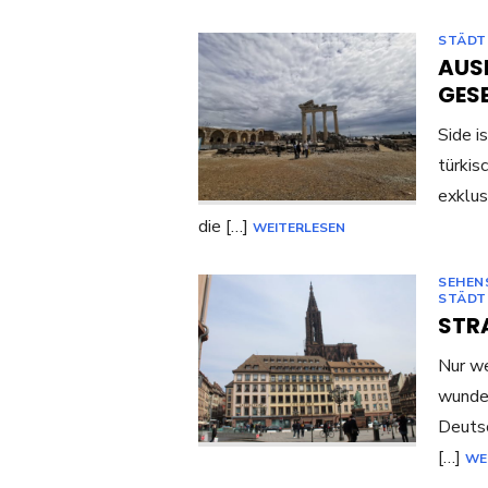
STÄDT
AUS
GES
Side i
türkis
exklus
die […]
WEITERLESEN
SEHEN
STÄDT
STR
Nur we
wunde
Deutsc
[…]
WE