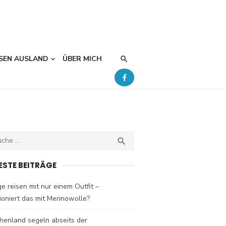
SEN AUSLAND
ÜBER MICH
ch
SEARCH

ESTE BEITRÄGE
e reisen mit nur einem Outfit –
ioniert das mit Merinowolle?
henland segeln abseits der