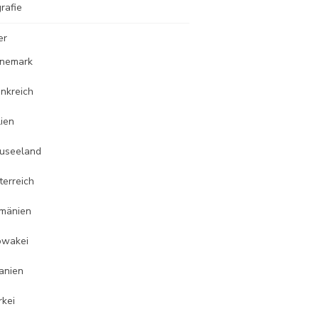
rafie
er
nemark
ankreich
lien
useeland
terreich
mänien
owakei
anien
rkei