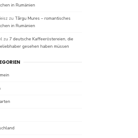
tchen in Rumänien
eisz
zu
Târgu Mures – romantisches
tchen in Rumänien
el
zu
7 deutsche Kaffeeröstereien, die
eeliebhaber gesehen haben müssen
EGORIEN
emein
n
arten
schland