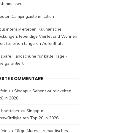
istenmassen
esten Campingziele in Italien
bul intensiv erleben: Kulinarische
eckungen, lebendige Viertel und Wohnen
eit für einen längeren Aufenthalt
izbare Handschuhe für kalte Tage »
e garantiert
ESTE KOMMENTARE
fein
zu
Singapur Sehenswürdigkeiten
20 in 2026
 boettcher
zu
Singapur
nswürdigkeiten Top 20 in 2026
fein
zu
Târgu Mures – romantisches