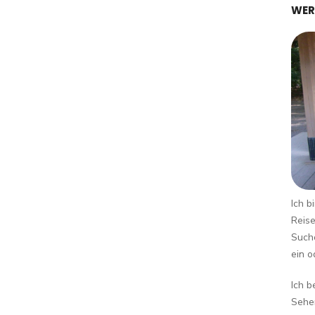
WER
Ich b
Reise
Suche
ein o
Ich b
Sehen