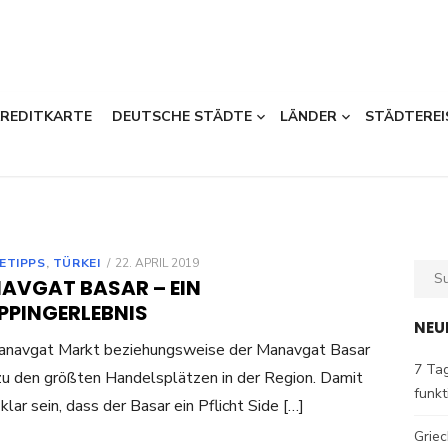
KREDITKARTE
DEUTSCHE STÄDTE
LÄNDER
STÄDTEREI
POSTED
ETIPPS
,
TÜRKEI
22. APRIL 2019
Sear
ON
AVGAT BASAR – EIN
for:
PPINGERLEBNIS
NEU
anavgat Markt beziehungsweise der Manavgat Basar
7 Tag
zu den größten Handelsplätzen in der Region. Damit
funkt
 klar sein, dass der Basar ein Pflicht Side […]
Griec