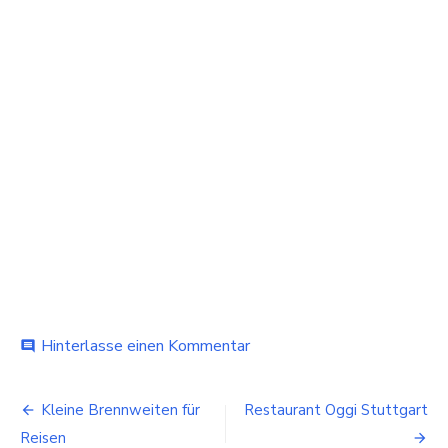
bei
Hinterlasse einen Kommentar
comment
Hüftengold
–
Beitragsnavigation
Café
Kleine Brennweiten für
Restaurant Oggi Stuttgart
Geheimtipp
Reisen
in