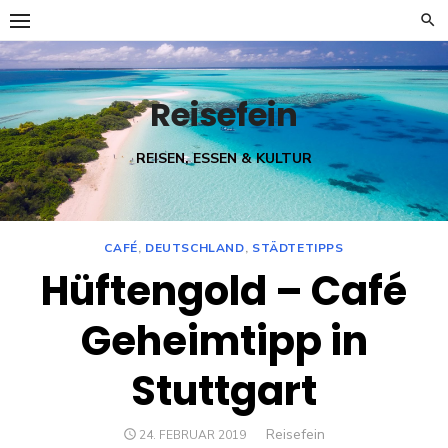
Skip
to
content
Reisefein
REISEN, ESSEN & KULTUR
CAFÉ
,
DEUTSCHLAND
,
STÄDTETIPPS
Hüftengold – Café
Geheimtipp in
Stuttgart
Author
Reisefein
POSTED
24. FEBRUAR 2019