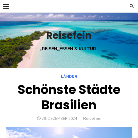
Skip
to
content
Reisefein
REISEN, ESSEN & KULTUR
LÄNDER
Schönste Städte
Brasilien
Author
Reisefein
POSTED
29. DEZEMBER 2024
ON