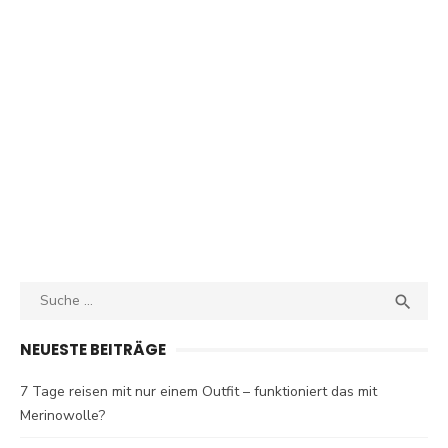
Search
SEA

for:
NEUESTE BEITRÄGE
7 Tage reisen mit nur einem Outfit – funktioniert das mit
Merinowolle?