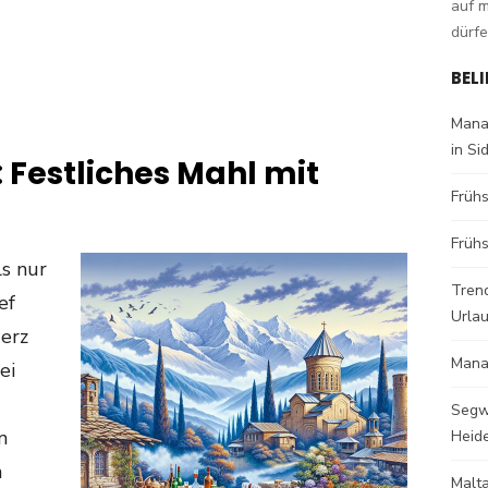
auf 
dürfe
BEL
Mana
in Si
 Festliches Mahl mit
Früh
Frühs
ls nur
Trend
ef
Urla
Herz
Mana
ei
Segw
n
Heid
n
Malt