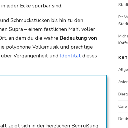
Städ
in jeder Ecke spürbar sind.
Pit W
 und Schmuckstücken bis hin zu den
Städ
chen Supra – einem festlichen Mahl voller
Mich
 Ort, an dem du die wahre
Bedeutung von
Kaff
Die polyphone Volksmusik und prächtige
n über Vergangenheit und
Identität
dieses
KAT
Allg
Asie
Bierg
Café
Deut
ft zeigt sich in der herzlichen Begrüßung