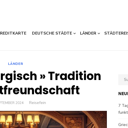
KREDITKARTE
DEUTSCHE STÄDTE
LÄNDER
STÄDTEREI
LÄNDER
rgisch » Tradition
Sear
for:
tfreundschaft
NEU
Author
Reisefein
ED
EPTEMBER 2024
7 Tag
funkt
Griec