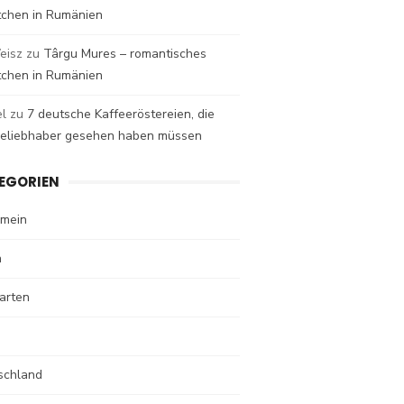
tchen in Rumänien
eisz
zu
Târgu Mures – romantisches
tchen in Rumänien
el
zu
7 deutsche Kaffeeröstereien, die
eeliebhaber gesehen haben müssen
EGORIEN
emein
n
arten
schland