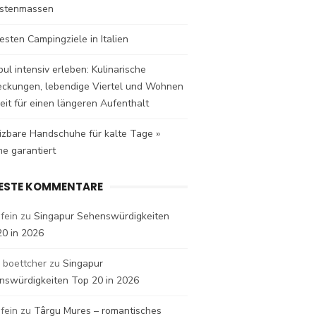
istenmassen
esten Campingziele in Italien
bul intensiv erleben: Kulinarische
eckungen, lebendige Viertel und Wohnen
eit für einen längeren Aufenthalt
izbare Handschuhe für kalte Tage »
e garantiert
ESTE KOMMENTARE
fein
zu
Singapur Sehenswürdigkeiten
20 in 2026
 boettcher
zu
Singapur
nswürdigkeiten Top 20 in 2026
fein
zu
Târgu Mures – romantisches