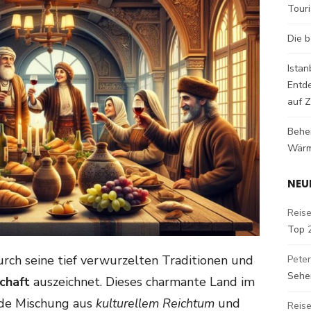
Tour
Die b
Istan
Entd
auf Z
Behe
Wärm
NEU
Reise
Top 
durch seine tief verwurzelten Traditionen und
Peter
Sehe
chaft
auszeichnet. Dieses charmante Land im
ende Mischung aus
kulturellem Reichtum
und
Reise