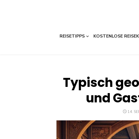
REISETIPPS
KOSTENLOSE REISE
Typisch geo
und Gas
POST
14. S
ON