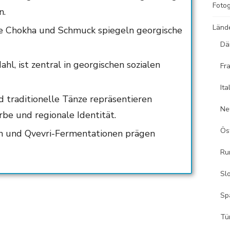
Fotog
n.
Länd
ie Chokha und Schmuck spiegeln georgische
Dä
ahl, ist zentral in georgischen sozialen
Fr
Ita
 traditionelle Tänze repräsentieren
Ne
rbe und regionale Identität.
Ös
 und Qvevri-Fermentationen prägen
Ru
Sl
Sp
Tü