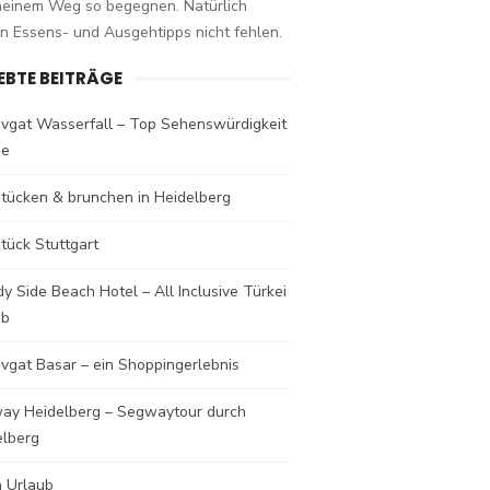
meinem Weg so begegnen. Natürlich
n Essens- und Ausgehtipps nicht fehlen.
IEBTE BEITRÄGE
vgat Wasserfall – Top Sehenswürdigkeit
de
stücken & brunchen in Heidelberg
tück Stuttgart
y Side Beach Hotel – All Inclusive Türkei
ub
vgat Basar – ein Shoppingerlebnis
ay Heidelberg – Segwaytour durch
elberg
a Urlaub