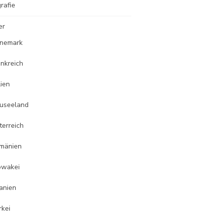
rafie
er
nemark
ankreich
lien
useeland
terreich
mänien
owakei
anien
rkei