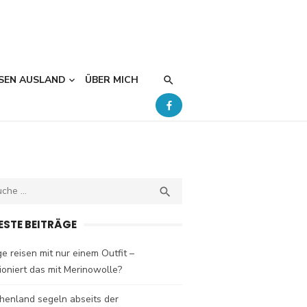
SEN AUSLAND
ÜBER MICH
ch
SEARCH

ESTE BEITRÄGE
e reisen mit nur einem Outfit –
ioniert das mit Merinowolle?
henland segeln abseits der