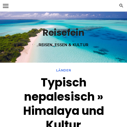
Skip
to
content
Reisefein
REISEN, ESSEN & KULTUR
LÄNDER
Typisch
nepalesisch »
Himalaya und
Kultur