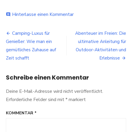
bei
Hinterlasse einen Kommentar
comment
Abenteuerlust
pur:
Beitragsnavigation
Warum
Camping-Luxus für
Abenteuer im Freien: Die
eine
Genießer: Wie man ein
ultimative Anleitung für
Segelyachtreise
auf
gemütliches Zuhause auf
Outdoor-Aktivitäten und
Ihrer
Zeit schafft
Erlebnisse
Bucket
List
stehen
Schreibe einen Kommentar
sollte
Deine E-Mail-Adresse wird nicht veröffentlicht.
Erforderliche Felder sind mit
*
markiert
KOMMENTAR
*