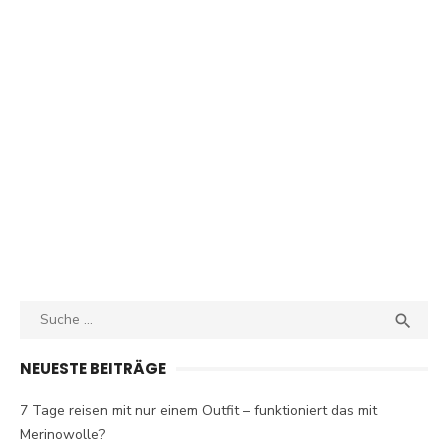
Search
SEA

for:
NEUESTE BEITRÄGE
7 Tage reisen mit nur einem Outfit – funktioniert das mit
Merinowolle?