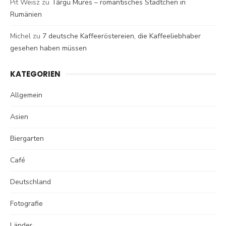
Pit Weisz
zu
Târgu Mures – romantisches Städtchen in
Rumänien
Michel
zu
7 deutsche Kaffeeröstereien, die Kaffeeliebhaber
gesehen haben müssen
KATEGORIEN
Allgemein
Asien
Biergarten
Café
Deutschland
Fotografie
Länder