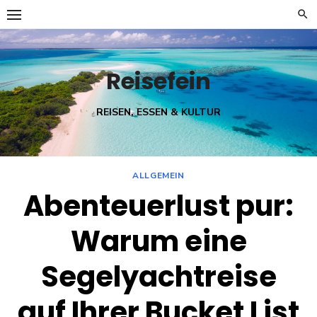
Skip
to
content
Reisefein
REISEN, ESSEN & KULTUR
ALLGEMEIN
Abenteuerlust pur:
Warum eine
Segelyachtreise
auf Ihrer Bucket List