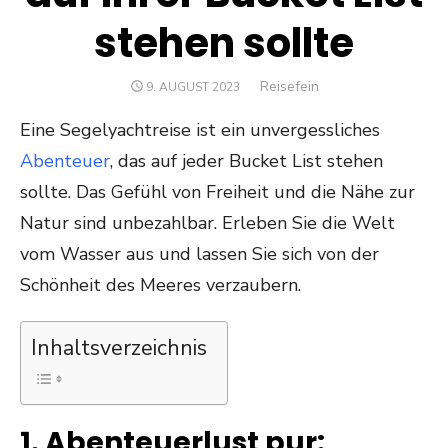
stehen sollte
Author
Reisefein
POSTED
9. AUGUST 2023
ON
Eine Segelyachtreise ist ein unvergessliches
Abenteuer
, das auf jeder Bucket List stehen
sollte. Das Gefühl von Freiheit und die Nähe zur
Natur sind unbezahlbar. Erleben Sie die Welt
vom Wasser aus und lassen Sie sich von der
Schönheit des Meeres verzaubern.
Inhaltsverzeichnis
1. Abenteuerlust pur: