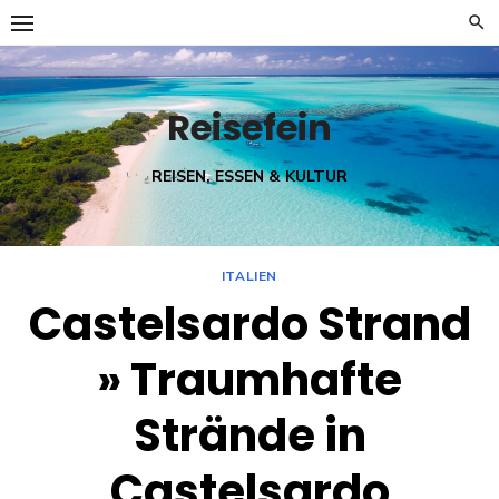
Skip
to
content
Reisefein
REISEN, ESSEN & KULTUR
ITALIEN
Castelsardo Strand
» Traumhafte
Strände in
Castelsardo