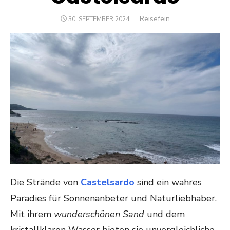
Author
Reisefein
POSTED
30. SEPTEMBER 2024
ON
Die Strände von
Castelsardo
sind ein wahres
Paradies für Sonnenanbeter und Naturliebhaber.
Mit ihrem
wunderschönen Sand
und dem