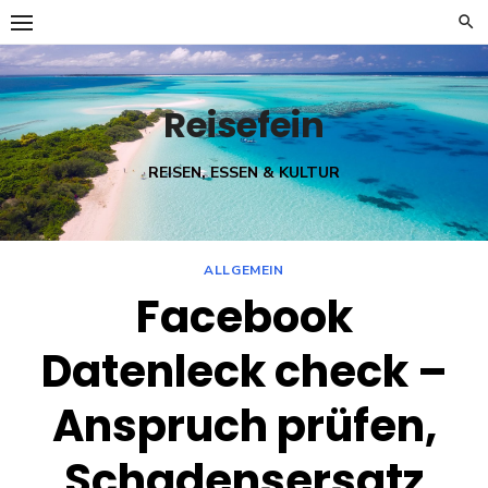
Skip
to
content
Reisefein
REISEN, ESSEN & KULTUR
ALLGEMEIN
Facebook
Datenleck check –
Anspruch prüfen,
Schadensersatz