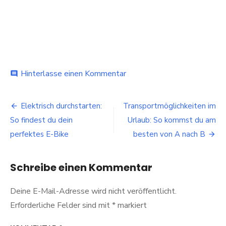
bei
Hinterlasse einen Kommentar
comment
Facebook
Datenleck
Beitragsnavigation
check
Elektrisch durchstarten:
Transportmöglichkeiten im
–
So findest du dein
Urlaub: So kommst du am
Anspruch
prüfen,
perfektes E-Bike
besten von A nach B
Schadensersatz
erhalten
Schreibe einen Kommentar
Deine E-Mail-Adresse wird nicht veröffentlicht.
Erforderliche Felder sind mit
*
markiert