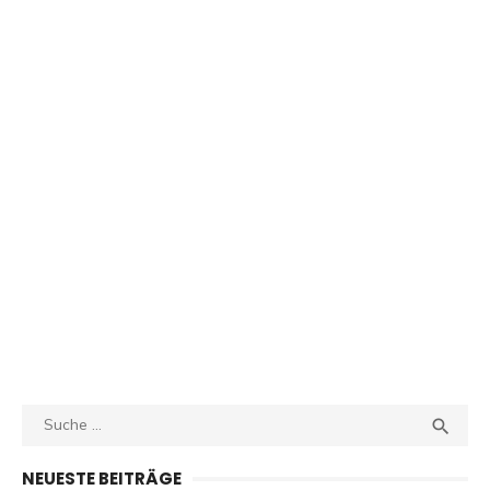
Search
SEA

for:
NEUESTE BEITRÄGE