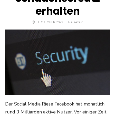
erhalten
Author
Reisefein
POSTED
31. OKTOBER 2023
ON
Der Social Media Riese Facebook hat monatlich
rund 3 Milliarden aktive Nutzer. Vor einiger Zeit