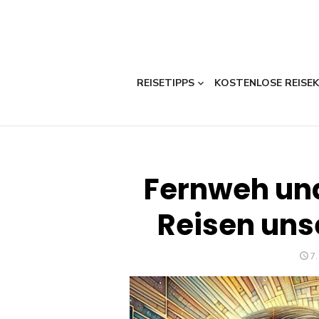
REISETIPPS
KOSTENLOSE REISE
Fernweh und
Reisen uns
P
7.
O