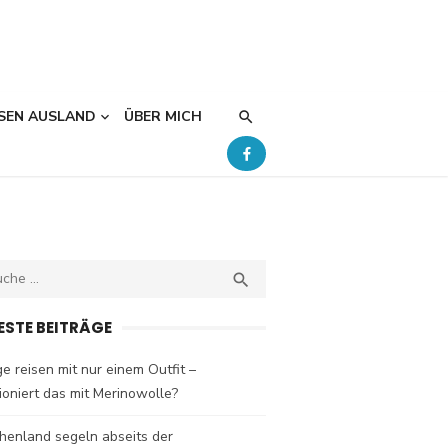
SEN AUSLAND
ÜBER MICH
ch
SEARCH

ESTE BEITRÄGE
e reisen mit nur einem Outfit –
ioniert das mit Merinowolle?
henland segeln abseits der