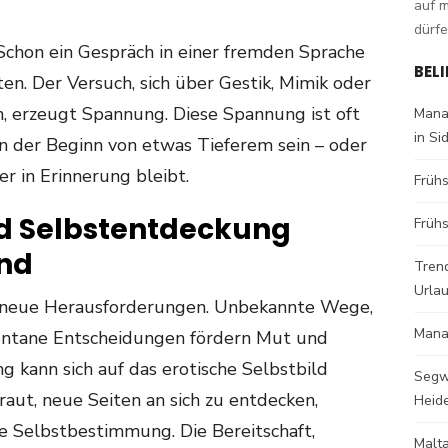
auf 
dürfe
 Schon ein Gespräch in einer fremden Sprache
BEL
ten. Der Versuch, sich über Gestik, Mimik oder
, erzeugt Spannung. Diese Spannung ist oft
Mana
in Si
kann der Beginn von etwas Tieferem sein – oder
er in Erinnerung bleibt.
Früh
d Selbstentdeckung
Frühs
nd
Trend
Urla
r neue Herausforderungen. Unbekannte Wege,
Mana
ontane Entscheidungen fördern Mut und
g kann sich auf das erotische Selbstbild
Segw
raut, neue Seiten an sich zu entdecken,
Heid
e Selbstbestimmung. Die Bereitschaft,
Malt