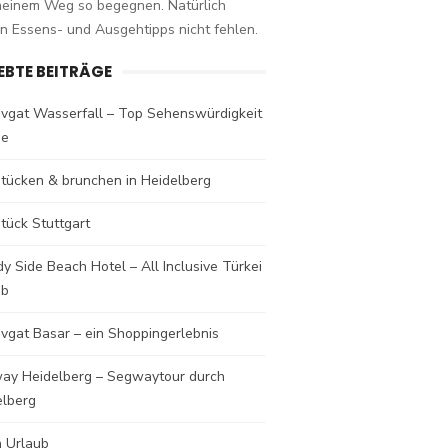
meinem Weg so begegnen. Natürlich
n Essens- und Ausgehtipps nicht fehlen.
IEBTE BEITRÄGE
vgat Wasserfall – Top Sehenswürdigkeit
de
stücken & brunchen in Heidelberg
tück Stuttgart
y Side Beach Hotel – All Inclusive Türkei
ub
vgat Basar – ein Shoppingerlebnis
ay Heidelberg – Segwaytour durch
elberg
a Urlaub