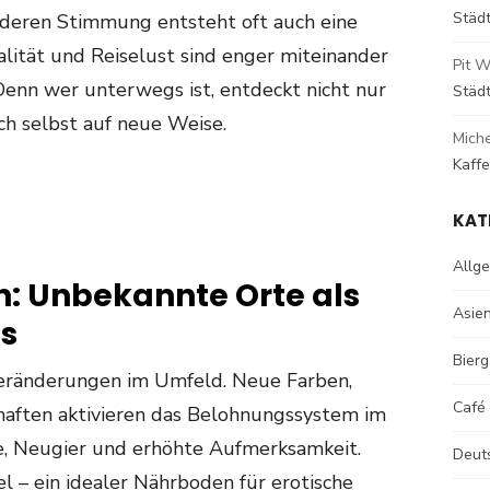
Städ
onderen Stimmung entsteht oft auch eine
alität und Reiselust sind enger miteinander
Pit W
Denn wer unterwegs ist, entdeckt nicht nur
Städ
ch selbst auf neue Weise.
Mich
Kaff
KAT
Allg
n: Unbekannte Orte als
Asie
us
Bierg
Veränderungen im Umfeld. Neue Farben,
Café
aften aktivieren das Belohnungssystem im
ne, Neugier und erhöhte Aufmerksamkeit.
Deut
el – ein idealer Nährboden für erotische