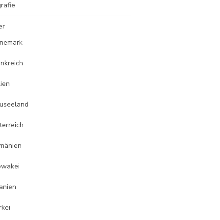
rafie
er
nemark
ankreich
lien
useeland
terreich
mänien
owakei
anien
rkei