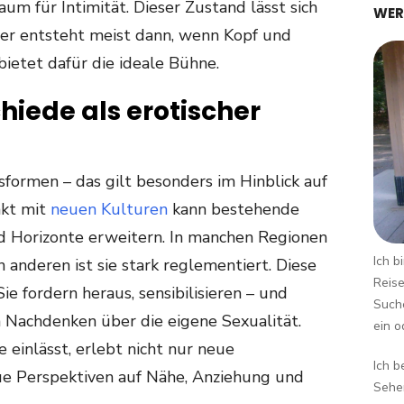
m für Intimität. Dieser Zustand lässt sich
WER
er entsteht meist dann, wenn Kopf und
bietet dafür die ideale Bühne.
hiede als erotischer
ormen – das gilt besonders im Hinblick auf
akt mit
neuen Kulturen
kann bestehende
d Horizonte erweitern. In manchen Regionen
Ich b
in anderen ist sie stark reglementiert. Diese
Reise
e fordern heraus, sensibilisieren – und
Suche
n Nachdenken über die eigene Sexualität.
ein o
 einlässt, erlebt nicht nur neue
Ich b
e Perspektiven auf Nähe, Anziehung und
Sehen