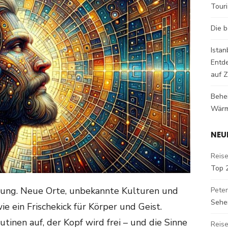
Tour
Die b
Istan
Entd
auf Z
Behe
Wärm
NEU
Reise
Top 
ung. Neue Orte, unbekannte Kulturen und
Peter
Sehe
 ein Frischekick für Körper und Geist.
tinen auf, der Kopf wird frei – und die Sinne
Reise