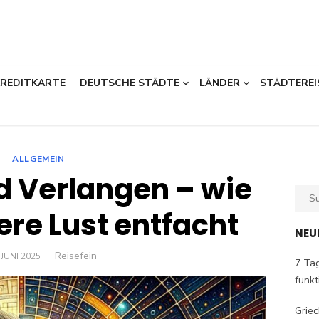
KREDITKARTE
DEUTSCHE STÄDTE
LÄNDER
STÄDTEREI
ALLGEMEIN
 Verlangen – wie
Sear
for:
ere Lust entfacht
NEU
Author
Reisefein
OSTED
 JUNI 2025
7 Tag
N
funkt
Griec