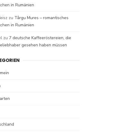
tchen in Rumänien
eisz
zu
Târgu Mures – romantisches
tchen in Rumänien
el
zu
7 deutsche Kaffeeröstereien, die
eeliebhaber gesehen haben müssen
EGORIEN
emein
n
arten
schland