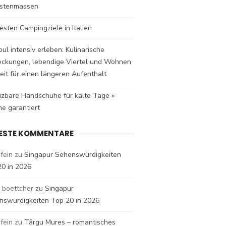
istenmassen
esten Campingziele in Italien
bul intensiv erleben: Kulinarische
eckungen, lebendige Viertel und Wohnen
eit für einen längeren Aufenthalt
izbare Handschuhe für kalte Tage »
e garantiert
ESTE KOMMENTARE
fein
zu
Singapur Sehenswürdigkeiten
20 in 2026
 boettcher
zu
Singapur
nswürdigkeiten Top 20 in 2026
fein
zu
Târgu Mures – romantisches