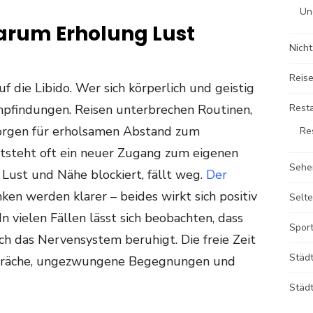
Un
arum Erholung Lust
Nicht
Reise
uf die Libido. Wer sich körperlich und geistig
Empfindungen. Reisen unterbrechen Routinen,
Rest
orgen für erholsamen Abstand zum
Re
ntsteht oft ein neuer Zugang zum eigenen
Sehe
t Lust und Nähe blockiert, fällt weg.
Der
ken werden klarer – beides wirkt sich positiv
Selte
In vielen Fällen lässt sich beobachten, dass
Sport
ich das Nervensystem beruhigt. Die freie Zeit
Städ
präche, ungezwungene Begegnungen und
Städt