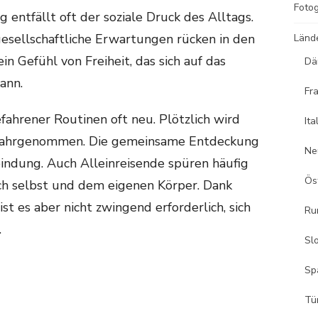
Fotog
ntfällt oft der soziale Druck des Alltags.
esellschaftliche Erwartungen rücken in den
Länd
n Gefühl von Freiheit, das sich auf das
Dä
ann.
Fr
efahrener Routinen oft neu. Plötzlich wird
Ita
wahrgenommen. Die gemeinsame Entdeckung
Ne
bindung. Auch Alleinreisende spüren häufig
Ös
ich selbst und dem eigenen Körper. Dank
ist es aber nicht zwingend erforderlich, sich
Ru
.
Sl
Sp
Tü