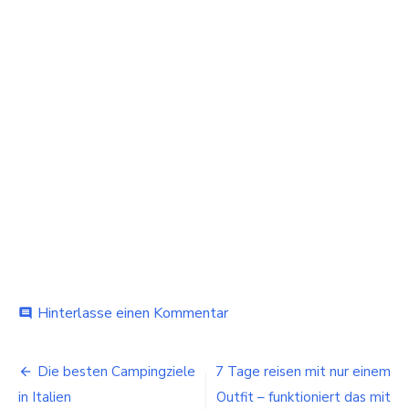
bei
Hinterlasse einen Kommentar
comment
Griechenland
segeln
Beitragsnavigation
abseits
Die besten Campingziele
7 Tage reisen mit nur einem
der
in Italien
Outfit – funktioniert das mit
Touristenmassen