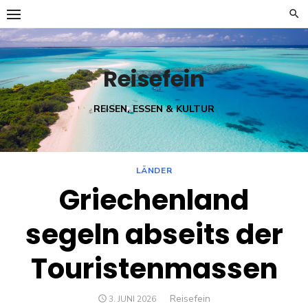
Skip
to
content
Reisefein
REISEN, ESSEN & KULTUR
LÄNDER
Griechenland
segeln abseits der
Touristenmassen
Author
Reisefein
POSTED
3. JUNI 2026