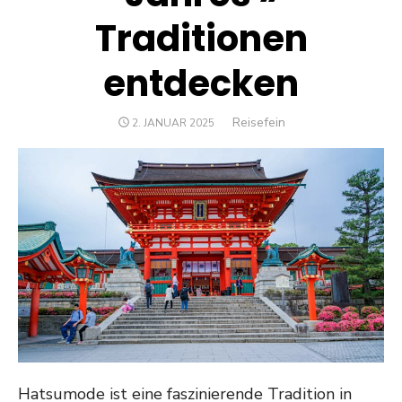
Traditionen
entdecken
Author
Reisefein
POSTED
2. JANUAR 2025
ON
Hatsumode ist eine faszinierende Tradition in