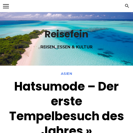
Skip
to
content
Reisefein
REISEN, ESSEN & KULTUR
ASIEN
Hatsumode – Der
erste
Tempelbesuch des
Jahres »