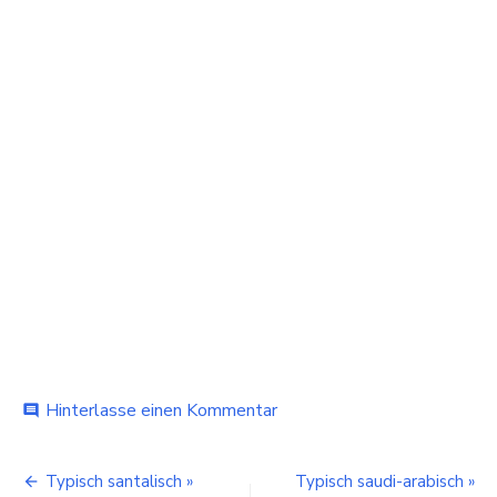
bei
Hinterlasse einen Kommentar
comment
Hatsumode
–
Beitragsnavigation
Der
Typisch santalisch »
Typisch saudi-arabisch »