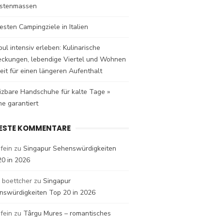
istenmassen
esten Campingziele in Italien
bul intensiv erleben: Kulinarische
eckungen, lebendige Viertel und Wohnen
eit für einen längeren Aufenthalt
izbare Handschuhe für kalte Tage »
e garantiert
ESTE KOMMENTARE
fein
zu
Singapur Sehenswürdigkeiten
20 in 2026
 boettcher
zu
Singapur
nswürdigkeiten Top 20 in 2026
fein
zu
Târgu Mures – romantisches