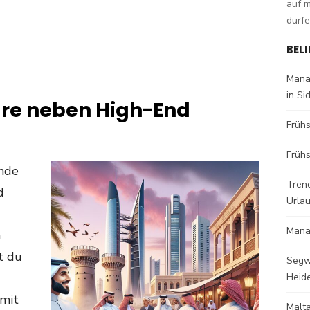
auf 
dürfe
BEL
Mana
in Si
are neben High-End
Früh
Frühs
ende
Trend
d
Urla
Mana
n
t du
Segw
Heid
 mit
Malt