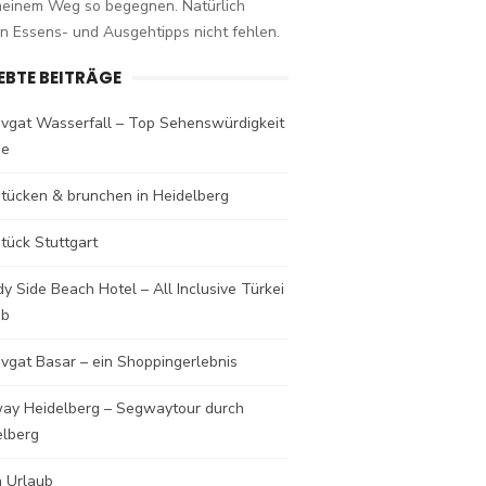
meinem Weg so begegnen. Natürlich
n Essens- und Ausgehtipps nicht fehlen.
IEBTE BEITRÄGE
vgat Wasserfall – Top Sehenswürdigkeit
de
stücken & brunchen in Heidelberg
tück Stuttgart
y Side Beach Hotel – All Inclusive Türkei
ub
vgat Basar – ein Shoppingerlebnis
ay Heidelberg – Segwaytour durch
elberg
a Urlaub