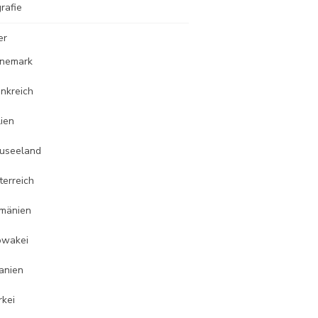
rafie
er
nemark
ankreich
lien
useeland
terreich
mänien
owakei
anien
rkei