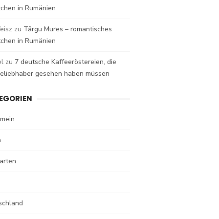
tchen in Rumänien
eisz
zu
Târgu Mures – romantisches
tchen in Rumänien
el
zu
7 deutsche Kaffeeröstereien, die
eeliebhaber gesehen haben müssen
EGORIEN
emein
n
arten
schland