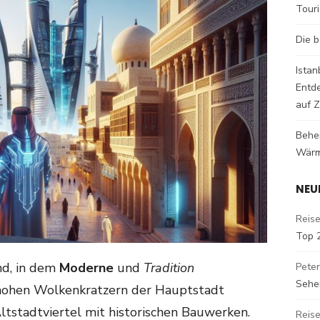
Tour
Die b
Istan
Entd
auf Z
Behe
Wärm
NEU
Reise
Top 
and, in dem
Moderne
und
Tradition
Peter
Sehe
 hohen Wolkenkratzern der Hauptstadt
tstadtviertel mit historischen Bauwerken.
Reise