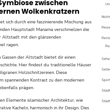
 Symbiose zwischen
Un
ernen Wolkenkratzern
Nicht
net sich durch eine faszinierende Mischung aus
Reise
renden Hauptstadt Manama verschmelzen die
r Altstadt mit den glänzenden
Rest
mel ragen.
Re
 Gassen der Altstadt bietet dir einen
Sehe
schichte. Hier findest du traditionelle Häuser
Selte
ligranen Holzschnitzereien. Diese
 im spannenden Kontrast zu den modernen
Sport
ebenfalls prägen.
Städ
en Elemente islamischer Architektur, wie
Städt
ive Kacheln, harmonisch in ihr Design. Dies