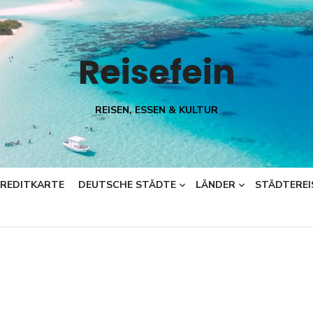
Reisefein
REISEN, ESSEN & KULTUR
KREDITKARTE
DEUTSCHE STÄDTE
LÄNDER
STÄDTEREI