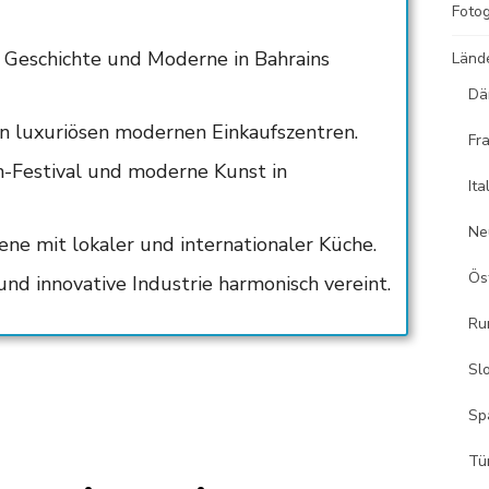
Fotog
s Geschichte und Moderne in Bahrains
Länd
Dä
en luxuriösen modernen Einkaufszentren.
Fr
-Festival und moderne Kunst in
Ita
Ne
zene mit lokaler und internationaler Küche.
Ös
nd innovative Industrie harmonisch vereint.
Ru
Sl
Sp
Tü