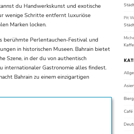
Städ
 kannst du Handwerkskunst und exotische
 wenige Schritte entfernt luxuriöse
Pit W
alen Marken locken.
Städ
Mich
as berühmte Perlentauchen-Festival und
Kaff
ngen in historischen Museen. Bahrain bietet
che Szene, in der du von authentisch
KAT
zu internationaler Gastronomie alles findest.
Allg
acht Bahrain zu einem einzigartigen
Asie
Bierg
Café
Deut