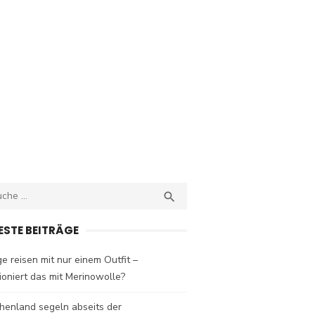
ch
SEARCH

ESTE BEITRÄGE
e reisen mit nur einem Outfit –
ioniert das mit Merinowolle?
henland segeln abseits der