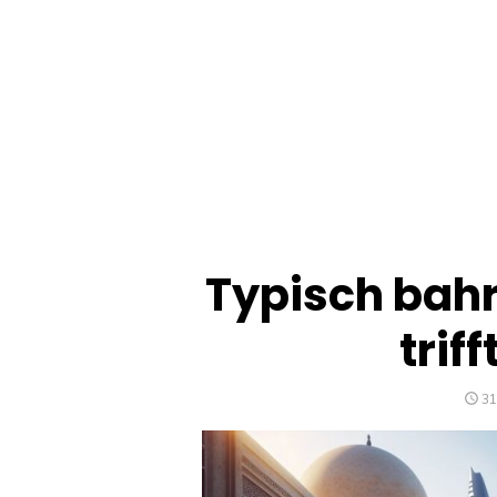
Typisch bahr
trif
P
31
O