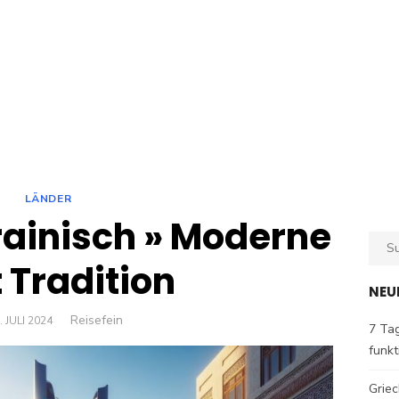
LÄNDER
ainisch » Moderne
Sear
for:
ft Tradition
NEU
Author
Reisefein
OSTED
. JULI 2024
7 Tag
N
funkt
Griec