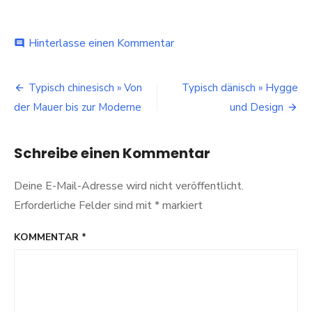
bei
Hinterlasse einen Kommentar
comment
Typisch
costa-
Beitragsnavigation
ricanisch
Typisch chinesisch » Von
Typisch dänisch » Hygge
»
der Mauer bis zur Moderne
und Design
Naturparadiese
pur
Schreibe einen Kommentar
Deine E-Mail-Adresse wird nicht veröffentlicht.
Erforderliche Felder sind mit
*
markiert
KOMMENTAR
*