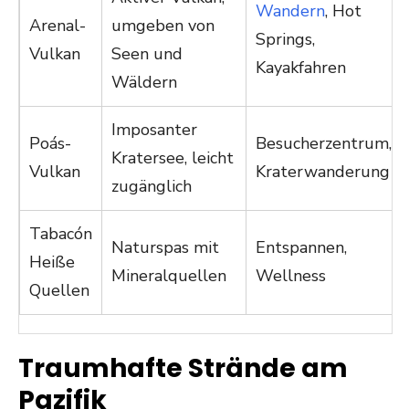
Wandern
, Hot
Arenal-
umgeben von
Springs,
Vulkan
Seen und
Kayakfahren
Wäldern
Imposanter
Poás-
Besucherzentrum,
Kratersee, leicht
Vulkan
Kraterwanderung
zugänglich
Tabacón
Naturspas mit
Entspannen,
Heiße
Mineralquellen
Wellness
Quellen
Traumhafte Strände am
Pazifik