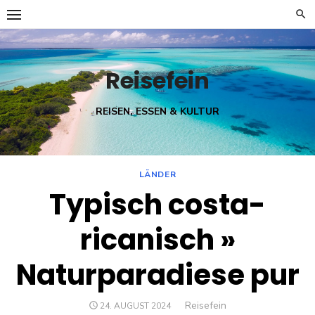
Skip
to
content
Reisefein
REISEN, ESSEN & KULTUR
LÄNDER
Typisch costa-
ricanisch »
Naturparadiese pur
Author
Reisefein
POSTED
24. AUGUST 2024