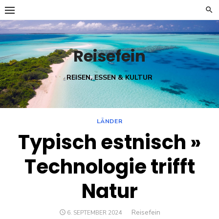
Skip
to
content
Reisefein
REISEN, ESSEN & KULTUR
LÄNDER
Typisch estnisch »
Technologie trifft
Natur
Author
Reisefein
POSTED
6. SEPTEMBER 2024