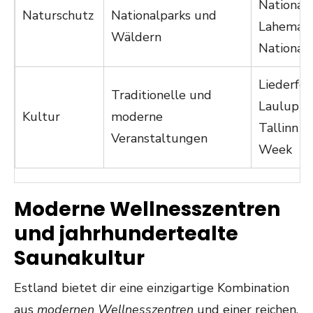
Nationalp
Naturschutz
Nationalparks und
Lahemaa
Wäldern
National
Liederfes
Traditionelle und
Laulupid
Kultur
moderne
Tallinn M
Veranstaltungen
Week
Moderne Wellnesszentren
und jahrhundertealte
Saunakultur
Estland bietet dir eine einzigartige Kombination
aus
modernen Wellnesszentren
und einer reichen,