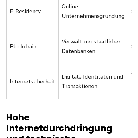
Fle
Online-
E-Residency
Si
Unternehmensgründung
Ne
Tr
Verwaltung staatlicher
Blockchain
Si
Datenbanken
Un
Sc
Digitale Identitäten und
Internetsicherheit
Be
Transaktionen
Da
Hohe
Internetdurchdringung