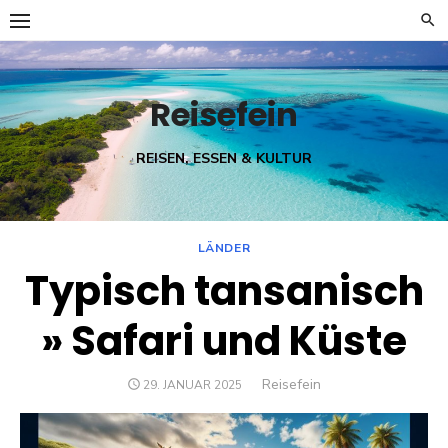
Skip
to
content
Reisefein
REISEN, ESSEN & KULTUR
LÄNDER
Typisch tansanisch
» Safari und Küste
Author
Reisefein
POSTED
29. JANUAR 2025
ON