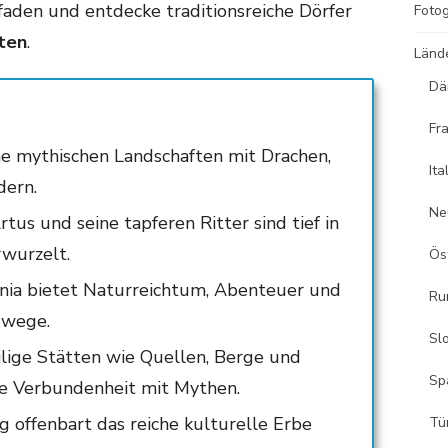
aden und entdecke traditionsreiche Dörfer
Fotog
hten
.
Länd
Dä
Fr
ne mythischen Landschaften mit Drachen,
Ita
dern.
Ne
us und seine tapferen Ritter sind tief in
rwurzelt.
Ös
nia bietet Naturreichtum, Abenteuer und
Ru
wege.
Sl
ilige Stätten wie Quellen, Berge und
Sp
efe Verbundenheit mit Mythen.
offenbart das reiche kulturelle Erbe
Tü