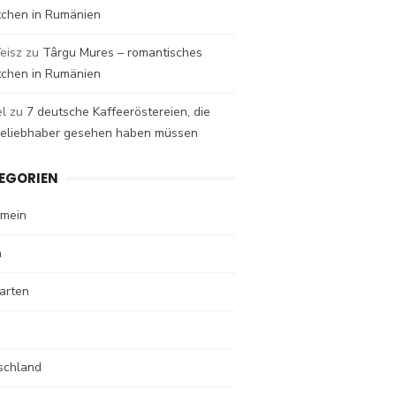
tchen in Rumänien
eisz
zu
Târgu Mures – romantisches
tchen in Rumänien
el
zu
7 deutsche Kaffeeröstereien, die
eeliebhaber gesehen haben müssen
EGORIEN
emein
n
arten
schland