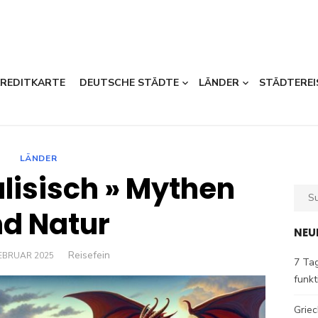
KREDITKARTE
DEUTSCHE STÄDTE
LÄNDER
STÄDTEREI
LÄNDER
lisisch » Mythen
Sear
for:
d Natur
NEU
Author
Reisefein
ED
FEBRUAR 2025
7 Tag
funkt
Griec