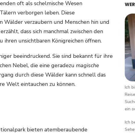
genden oft als schelmische Wesen
WER
 Tälern verborgen leben. Diese
en Wälder verzaubern und Menschen hin und
d erzählt, dass sich manchmal zwischen den
 ihren unsichtbaren Königreichen öffnen.
iger beeindruckend. Sie sind bekannt für ihre
chen Nebel, die eine geradezu
magische
ergang durch diese Wälder kann schnell das
ere Welt eintauchen zu können.
Ich b
Reise
Suche
ein o
Ich b
ationalpark bieten atemberaubende
Sehen