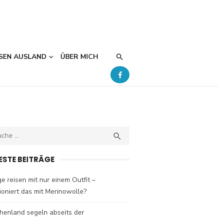
SEN AUSLAND
ÜBER MICH
ch
SEARCH

ESTE BEITRÄGE
e reisen mit nur einem Outfit –
ioniert das mit Merinowolle?
henland segeln abseits der