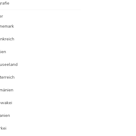
rafie
er
nemark
ankreich
lien
useeland
terreich
mänien
owakei
anien
rkei