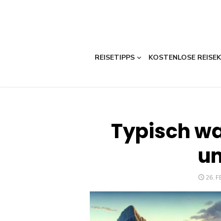
REISETIPPS
KOSTENLOSE REISE
Typisch wa
un
POST
26. 
ON