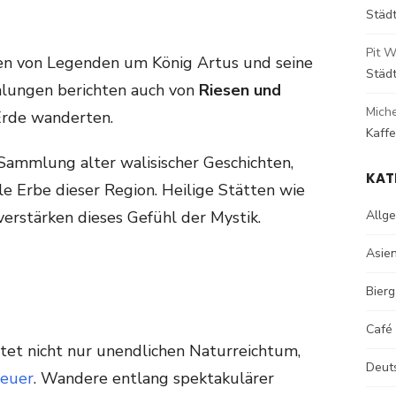
Städ
Pit W
en von Legenden um König Artus und seine
Städ
ählungen berichten auch von
Riesen und
Mich
 Erde wanderten.
Kaff
Sammlung alter walisischer Geschichten,
KAT
lle Erbe dieser Region. Heilige Stätten wie
verstärken dieses Gefühl der Mystik.
Allg
Asie
Bierg
Café
tet nicht nur unendlichen Naturreichtum,
Deut
euer
. Wandere entlang spektakulärer