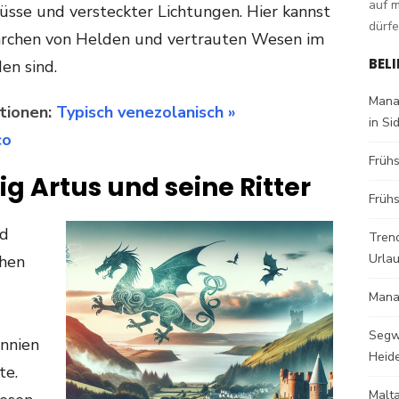
auf 
lüsse und versteckter Lichtungen. Hier kannst
dürfe
 Märchen von Helden und vertrauten Wesen im
BEL
en sind.
Mana
tionen:
Typisch venezolanisch »
in Si
co
Früh
 Artus und seine Ritter
Frühs
nd
Trend
Urla
chen
Mana
Segw
annien
Heid
te.
Malt