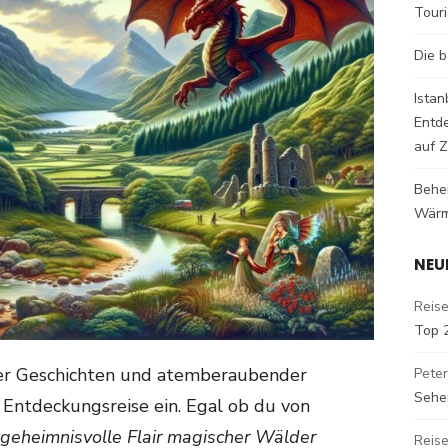
Tour
Die b
Istan
Entd
auf Z
Behe
Wärm
NEU
Reise
Top 
her Geschichten und atemberaubender
Peter
Sehe
 Entdeckungsreise ein. Egal ob du von
geheimnisvolle Flair magischer Wälder
Reise