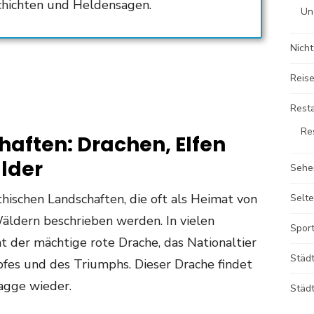
schichten und Heldensagen.
Un
Nicht
Reise
Rest
Re
aften: Drachen, Elfen
lder
Sehe
hischen Landschaften, die oft als Heimat von
Selte
äldern beschrieben werden. In vielen
Sport
nt der mächtige rote Drache, das Nationaltier
Städ
fes und des Triumphs. Dieser Drache findet
lagge wieder.
Städt