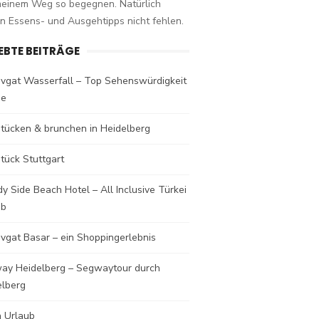
meinem Weg so begegnen. Natürlich
n Essens- und Ausgehtipps nicht fehlen.
IEBTE BEITRÄGE
vgat Wasserfall – Top Sehenswürdigkeit
de
stücken & brunchen in Heidelberg
tück Stuttgart
y Side Beach Hotel – All Inclusive Türkei
ub
vgat Basar – ein Shoppingerlebnis
ay Heidelberg – Segwaytour durch
elberg
a Urlaub