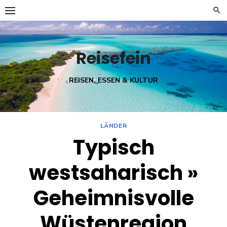
Skip
to
content
Reisefein
REISEN, ESSEN & KULTUR
LÄNDER
Typisch
westsaharisch »
Geheimnisvolle
Wüstenregion