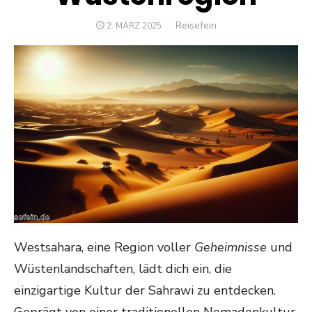
Author
Reisefein
POSTED
2. MÄRZ 2025
ON
West­sahara, eine Region voller
Geheimnisse
und
Wüstenlandschaften, lädt dich ein, die
einzigartige Kultur der Sahrawi zu entdecken.