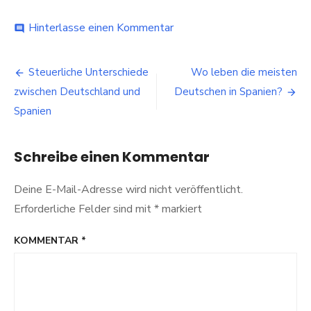
bei
Hinterlasse einen Kommentar
comment
Unbeschwertes
Vergnügen
Beitragsnavigation
im
Steuerliche Unterschiede
Wo leben die meisten
eigenen
zwischen Deutschland und
Deutschen in Spanien?
Land:
Tipps
Spanien
für
einen
Seniorenurlaub
Schreibe einen Kommentar
in
den
Deine E-Mail-Adresse wird nicht veröffentlicht.
Niederlanden
Erforderliche Felder sind mit
*
markiert
KOMMENTAR
*