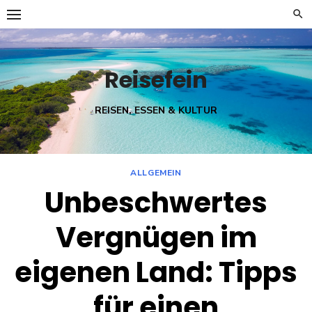
Skip
to
content
Reisefein
REISEN, ESSEN & KULTUR
ALLGEMEIN
Unbeschwertes
Vergnügen im
eigenen Land: Tipps
für einen