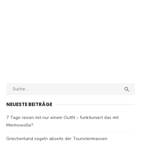
Search
SEA

for:
NEUESTE BEITRÄGE
7 Tage reisen mit nur einem Outfit – funktioniert das mit
Merinowolle?
Griechenland segeln abseits der Touristenmassen