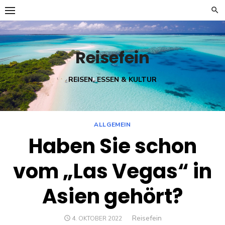
Skip
to
content
Reisefein
REISEN, ESSEN & KULTUR
ALLGEMEIN
Haben Sie schon
vom „Las Vegas“ in
Asien gehört?
Author
Reisefein
POSTED
4. OKTOBER 2022