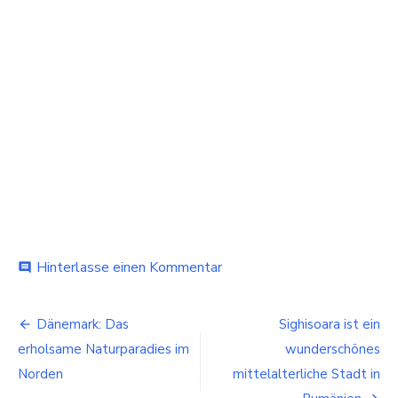
bei
Hinterlasse einen Kommentar
comment
Haben
Sie
Beitragsnavigation
schon
Dänemark: Das
Sighisoara ist ein
vom
erholsame Naturparadies im
wunderschönes
„Las
Vegas“
Norden
mittelalterliche Stadt in
in