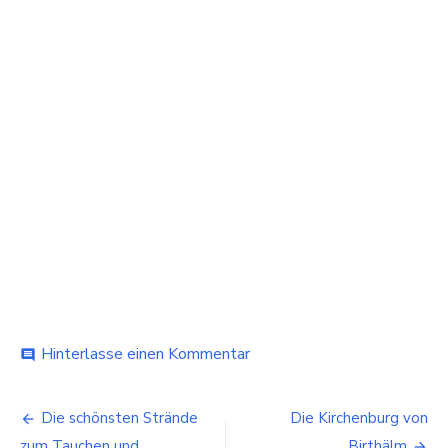
bei
Hinterlasse einen Kommentar
comment
Klassenfahrt
planen
Beitragsnavigation
leicht
Die schönsten Strände
Die Kirchenburg von
gemacht:
zum Tauchen und
Birthälm