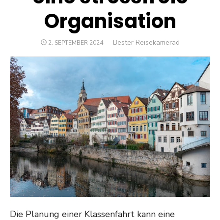
Organisation
Author
Bester Reisekamerad
POSTED
2. SEPTEMBER 2024
ON
Die Planung einer Klassenfahrt kann eine