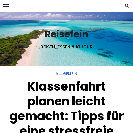
Skip
to
content
Reisefein
REISEN, ESSEN & KULTUR
ALLGEMEIN
Klassenfahrt
planen leicht
gemacht: Tipps für
eine stressfreie