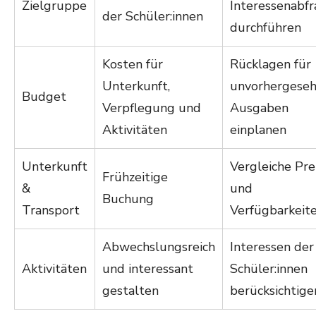
Zielgruppe
Interessenabf
der Schüler:innen
durchführen
Kosten für
Rücklagen für
Unterkunft,
unvorhergese
Budget
Verpflegung und
Ausgaben
Aktivitäten
einplanen
Unterkunft
Vergleiche Pre
Frühzeitige
&
und
Buchung
Transport
Verfügbarkeit
Abwechslungsreich
Interessen der
Aktivitäten
und interessant
Schüler:innen
gestalten
berücksichtige