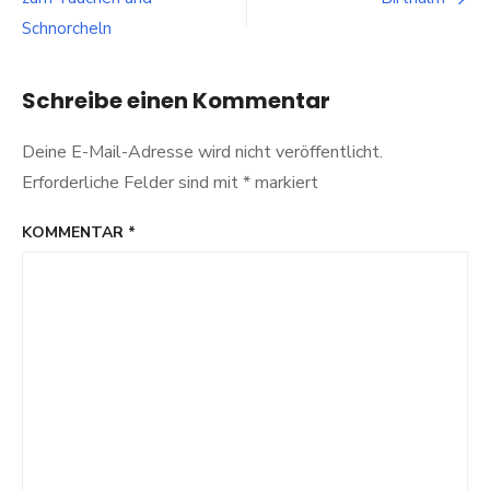
Tipps
für
Schnorcheln
eine
stressfreie
Organisation
Schreibe einen Kommentar
Deine E-Mail-Adresse wird nicht veröffentlicht.
Erforderliche Felder sind mit
*
markiert
KOMMENTAR
*