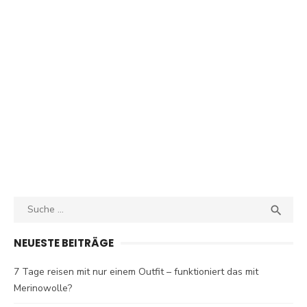
Search
SEA

for:
NEUESTE BEITRÄGE
7 Tage reisen mit nur einem Outfit – funktioniert das mit
Merinowolle?