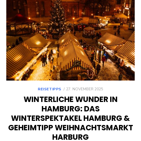
POSTED
REISETIPPS
27. NOVEMBER 2025
ON
WINTERLICHE WUNDER IN
HAMBURG: DAS
WINTERSPEKTAKEL HAMBURG &
GEHEIMTIPP WEIHNACHTSMARKT
HARBURG