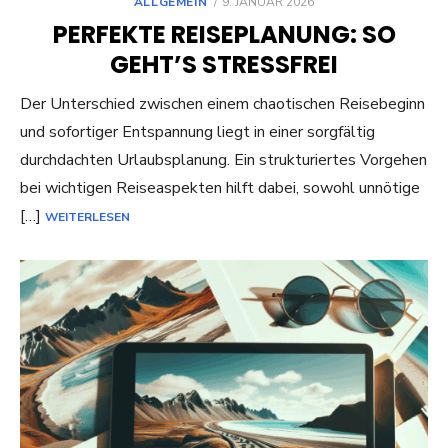
POSTED
ALLGEMEIN
9. JANUAR 2026
ON
PERFEKTE REISEPLANUNG: SO
GEHT’S STRESSFREI
Der Unterschied zwischen einem chaotischen Reisebeginn
und sofortiger Entspannung liegt in einer sorgfältig
durchdachten Urlaubsplanung. Ein strukturiertes Vorgehen
bei wichtigen Reiseaspekten hilft dabei, sowohl unnötige
[…]
WEITERLESEN