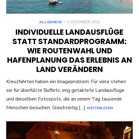
POSTED
ALLGEMEIN
4. DEZEMBER 2025
ON
INDIVIDUELLE LANDAUSFLÜGE
STATT STANDARDPROGRAMM:
WIE ROUTENWAHL UND
HAFENPLANUNG DAS ERLEBNIS AN
LAND VERÄNDERN
Kreuzfahrten haben ein Imageproblem: Für viele stehen
sie für überfüllte Buffets, eng getaktete Landausflüge
und dieselben Fotospots, die an einem Tag tausende
Menschen besuchen. Gleichzeitig […]
WEITERLESEN