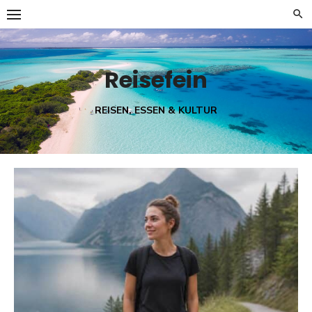
Skip
to
content
Reisefein
REISEN, ESSEN & KULTUR