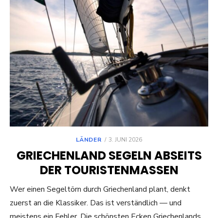
POSTED
LÄNDER
3. JUNI 2026
ON
GRIECHENLAND SEGELN ABSEITS
DER TOURISTENMASSEN
Wer einen Segeltörn durch Griechenland plant, denkt
zuerst an die Klassiker. Das ist verständlich — und
meistens ein Fehler. Die schönsten Ecken Griechenlands