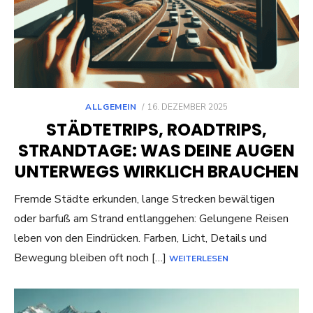
POSTED
ALLGEMEIN
16. DEZEMBER 2025
ON
STÄDTETRIPS, ROADTRIPS,
STRANDTAGE: WAS DEINE AUGEN
UNTERWEGS WIRKLICH BRAUCHEN
Fremde Städte erkunden, lange Strecken bewältigen
oder barfuß am Strand entlanggehen: Gelungene Reisen
leben von den Eindrücken. Farben, Licht, Details und
Bewegung bleiben oft noch […]
WEITERLESEN