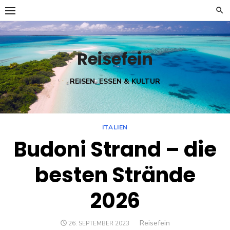
Skip
to
content
Reisefein
REISEN, ESSEN & KULTUR
ITALIEN
Budoni Strand – die
besten Strände
2026
Author
Reisefein
POSTED
26. SEPTEMBER 2023