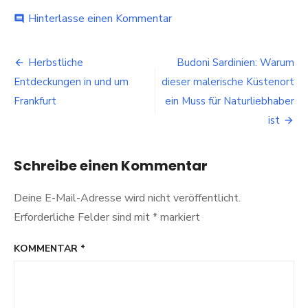
bei
Hinterlasse einen Kommentar
comment
Budoni
Strand
Beitragsnavigation
–
Herbstliche
Budoni Sardinien: Warum
die
Entdeckungen in und um
dieser malerische Küstenort
besten
Strände
Frankfurt
ein Muss für Naturliebhaber
2026
ist
Schreibe einen Kommentar
Deine E-Mail-Adresse wird nicht veröffentlicht.
Erforderliche Felder sind mit
*
markiert
KOMMENTAR
*