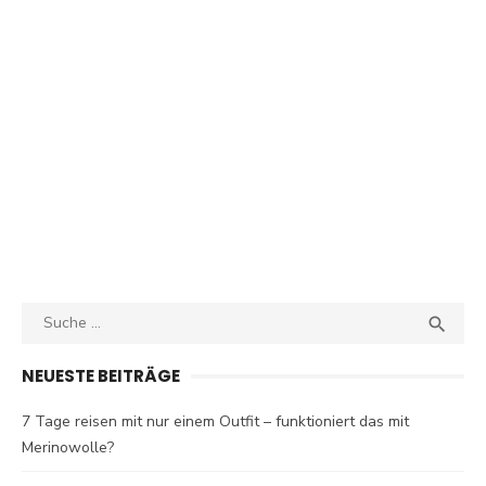
Search
SEA

for:
NEUESTE BEITRÄGE
7 Tage reisen mit nur einem Outfit – funktioniert das mit
Merinowolle?