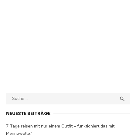
Search
SEA

for:
NEUESTE BEITRÄGE
7 Tage reisen mit nur einem Outfit – funktioniert das mit
Merinowolle?