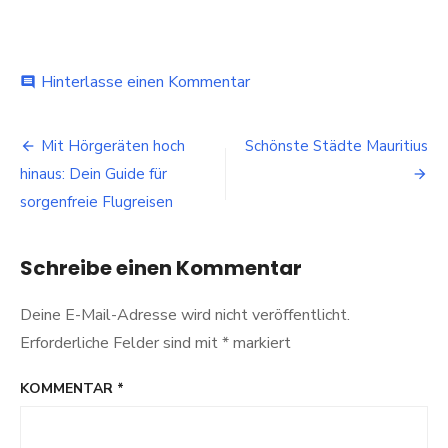
bei
Hinterlasse einen Kommentar
comment
Entdecke
Südtirol:
Beitragsnavigation
Ein
Mit Hörgeräten hoch
Schönste Städte Mauritius
Paradies
hinaus: Dein Guide für
inmitten
der
sorgenfreie Flugreisen
Alpen
Schreibe einen Kommentar
Deine E-Mail-Adresse wird nicht veröffentlicht.
Erforderliche Felder sind mit
*
markiert
KOMMENTAR
*