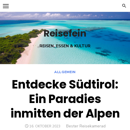
Skip
to
content
Reisefein
REISEN, ESSEN & KULTUR
ALLGEMEIN
Entdecke Südtirol:
Ein Paradies
inmitten der Alpen
Author
Bester Reisekamerad
POSTED
16. OKTOBER 2023