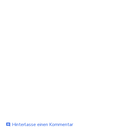
bei
Hinterlasse einen Kommentar
comment
Freizeitgestaltung