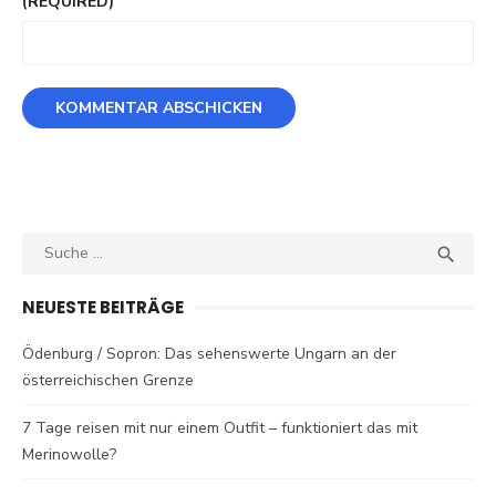
(REQUIRED)
Search
SEA

for:
NEUESTE BEITRÄGE
Ödenburg / Sopron: Das sehenswerte Ungarn an der
österreichischen Grenze
7 Tage reisen mit nur einem Outfit – funktioniert das mit
Merinowolle?