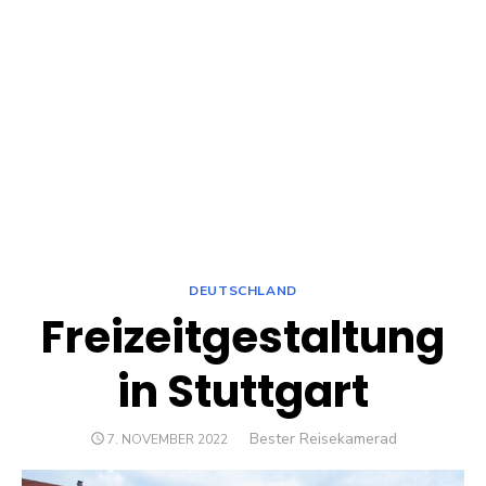
DEUTSCHLAND
Freizeitgestaltung
in Stuttgart
Author
Bester Reisekamerad
POSTED
7. NOVEMBER 2022
ON