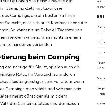
eitere Optionen wie beispielsweise das
auf 
dürfe
im Glamping-Zelt mit luxuriöser
t des Campings, die am besten zu Ihren
BEL
n Sie nicht, dass sich auch Kombinationen der
Mana
önnen. So können zum Beispiel Tagestouren
in Si
en werden während man nachts in einem
Früh
e miteinander zu verbinden.
Frühs
etierung beim Camping
Trend
 das richtige für Sie ist, spielen auch die
Urla
ichtige Rolle. Im Vergleich zu anderen
Mana
haus kostengünstiger sein, vor allem wenn
 des Campings man wählt und wie man sein
Segw
Heid
Zelten meist günstiger als mit dem
Wahl des Campingplatzes und der Saison
Malt