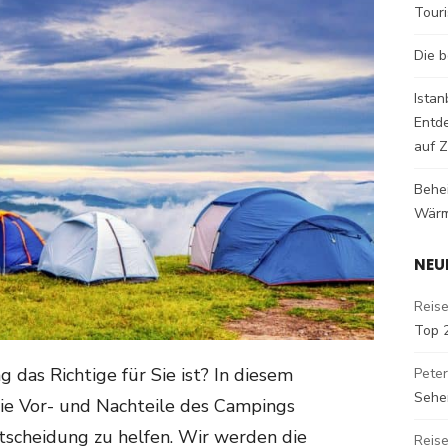
Tour
Die b
Istan
Entd
auf Z
Behe
Wärm
NEU
Reise
Top 
g das Richtige für Sie ist? In diesem
Peter
Sehe
die Vor- und Nachteile des Campings
ntscheidung zu helfen. Wir werden die
Reise