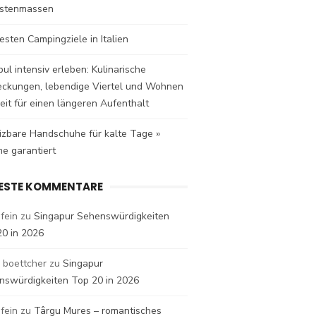
istenmassen
esten Campingziele in Italien
bul intensiv erleben: Kulinarische
eckungen, lebendige Viertel und Wohnen
eit für einen längeren Aufenthalt
izbare Handschuhe für kalte Tage »
e garantiert
ESTE KOMMENTARE
fein
zu
Singapur Sehenswürdigkeiten
20 in 2026
 boettcher
zu
Singapur
nswürdigkeiten Top 20 in 2026
fein
zu
Târgu Mures – romantisches