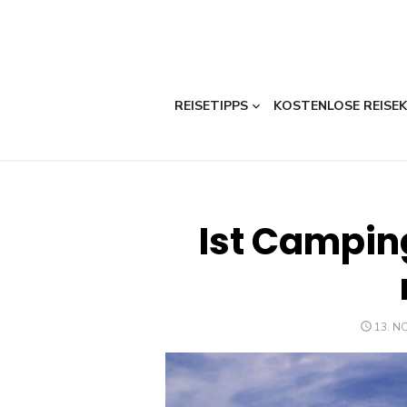
REISETIPPS
KOSTENLOSE REISE
Ist Camping
POST
13. N
ON