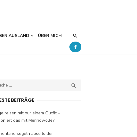
SEN AUSLAND
ÜBER MICH
ch
SEARCH

ESTE BEITRÄGE
e reisen mit nur einem Outfit –
ioniert das mit Merinowolle?
henland segeln abseits der