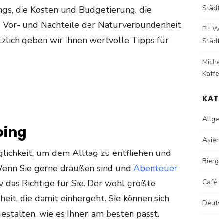
Städ
gs, die Kosten und Budgetierung, die
 Vor- und Nachteile der Naturverbundenheit
Pit W
zlich geben wir Ihnen wertvolle Tipps für
Städ
Mich
Kaff
KAT
Allg
ping
Asie
lichkeit, um dem Alltag zu entfliehen und
Bierg
Wenn Sie gerne draußen sind und
Abenteuer
iv das Richtige für Sie. Der wohl größte
Café
heit, die damit einhergeht. Sie können sich
Deut
estalten, wie es Ihnen am besten passt.