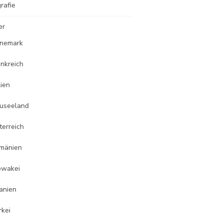
rafie
er
nemark
ankreich
lien
useeland
terreich
mänien
owakei
anien
rkei