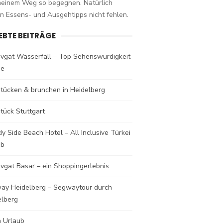
meinem Weg so begegnen. Natürlich
n Essens- und Ausgehtipps nicht fehlen.
IEBTE BEITRÄGE
vgat Wasserfall – Top Sehenswürdigkeit
de
stücken & brunchen in Heidelberg
tück Stuttgart
y Side Beach Hotel – All Inclusive Türkei
ub
vgat Basar – ein Shoppingerlebnis
ay Heidelberg – Segwaytour durch
elberg
a Urlaub