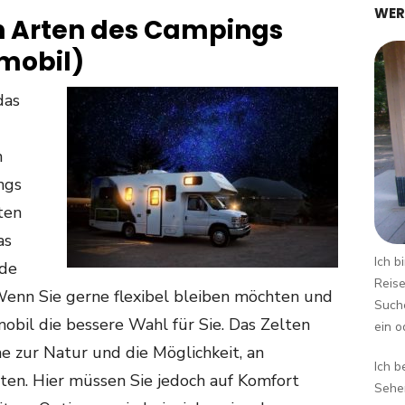
WER
n Arten des Campings
nmobil)
das
n
ngs
ten
as
Ich b
ide
Reise
Wenn Sie gerne flexibel bleiben möchten und
Suche
mobil die bessere Wahl für Sie. Das Zelten
ein o
e zur Natur und die Möglichkeit, an
Ich b
en. Hier müssen Sie jedoch auf Komfort
Sehen