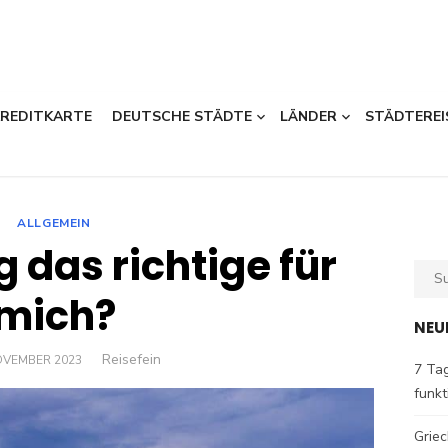
KREDITKARTE
DEUTSCHE STÄDTE
LÄNDER
STÄDTEREI
ALLGEMEIN
 das richtige für
Sear
for:
mich?
NEU
Author
Reisefein
ED
OVEMBER 2023
7 Tag
funkt
Griec