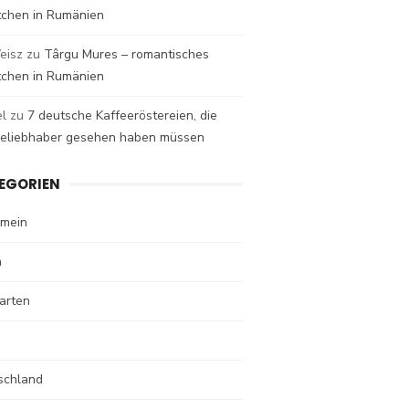
tchen in Rumänien
eisz
zu
Târgu Mures – romantisches
tchen in Rumänien
el
zu
7 deutsche Kaffeeröstereien, die
eeliebhaber gesehen haben müssen
EGORIEN
emein
n
arten
schland