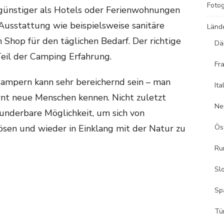
Fotog
günstiger als Hotels oder Ferienwohnungen
Ausstattung wie beispielsweise sanitäre
Länd
 Shop für den täglichen Bedarf. Der richtige
Dä
Teil der Camping Erfahrung.
Fr
ampern kann sehr bereichernd sein – man
Ita
rnt neue Menschen kennen. Nicht zuletzt
Ne
underbare Möglichkeit, um sich von
ösen und wieder in Einklang mit der Natur zu
Ös
Ru
Sl
Sp
Tü