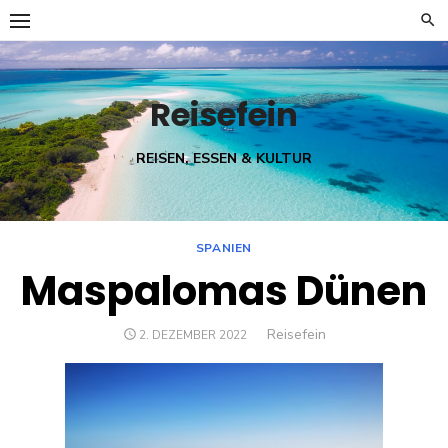
Skip
to
content
Reisefein
REISEN, ESSEN & KULTUR
SPANIEN
Maspalomas Dünen
Author
Reisefein
POSTED
2. DEZEMBER 2022
ON