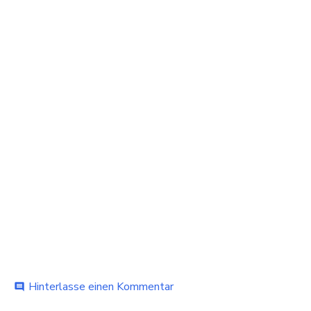
bei
Hinterlasse einen Kommentar
comment
Maspalomas