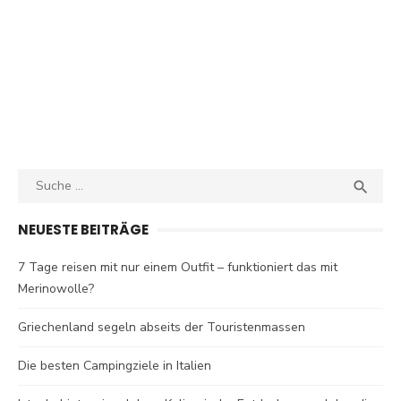
Search
SEA

for:
NEUESTE BEITRÄGE
7 Tage reisen mit nur einem Outfit – funktioniert das mit
Merinowolle?
Griechenland segeln abseits der Touristenmassen
Die besten Campingziele in Italien