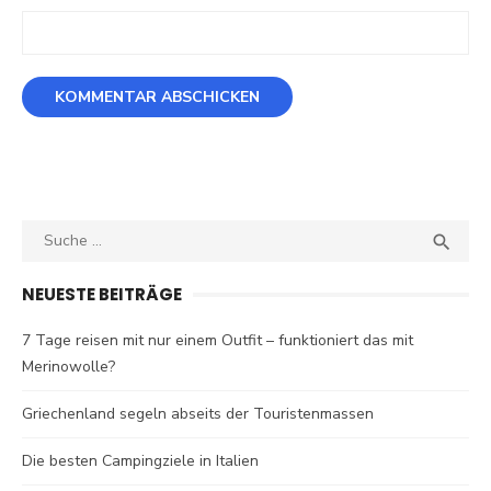
Search
SEA

for:
NEUESTE BEITRÄGE
7 Tage reisen mit nur einem Outfit – funktioniert das mit
Merinowolle?
Griechenland segeln abseits der Touristenmassen
Die besten Campingziele in Italien