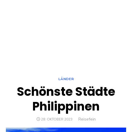
LÄNDER
Schönste Städte
Philippinen
Author
Reisefein
POSTED
28. OKTOBER 2023
ON