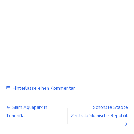
bei
Hinterlasse einen Kommentar
comment
Schönste
Städte
Beitragsnavigation
Weißrussland
Siam Aquapark in
Schönste Städte
Teneriffa
Zentralafrikanische Republik