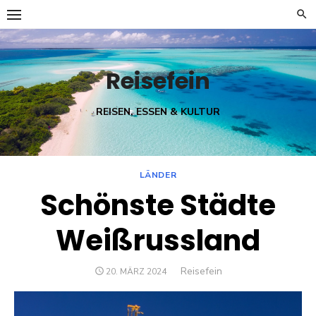
Skip
to
content
Reisefein
REISEN, ESSEN & KULTUR
LÄNDER
Schönste Städte
Weißrussland
Author
Reisefein
POSTED
20. MÄRZ 2024
ON