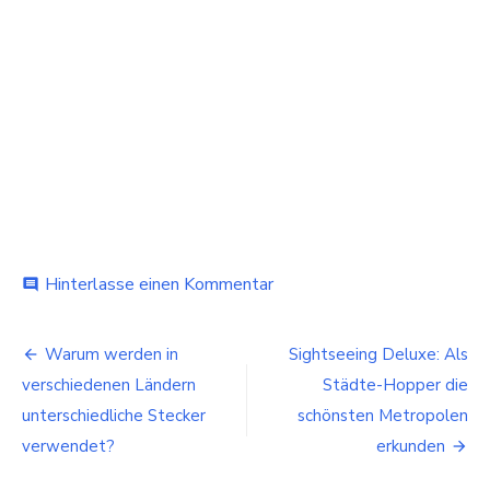
bei
Hinterlasse einen Kommentar
comment
Tipps
für
Beitragsnavigation
eine
Warum werden in
Sightseeing Deluxe: Als
Reise
verschiedenen Ländern
Städte-Hopper die
ins
Baltikum
unterschiedliche Stecker
schönsten Metropolen
verwendet?
erkunden