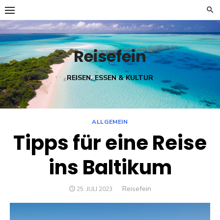
Skip
to
content
Reisefein
REISEN, ESSEN & KULTUR
ALLGEMEIN
Tipps für eine Reise
ins Baltikum
Author
Reisefein
POSTED
25. JULI 2023
ON