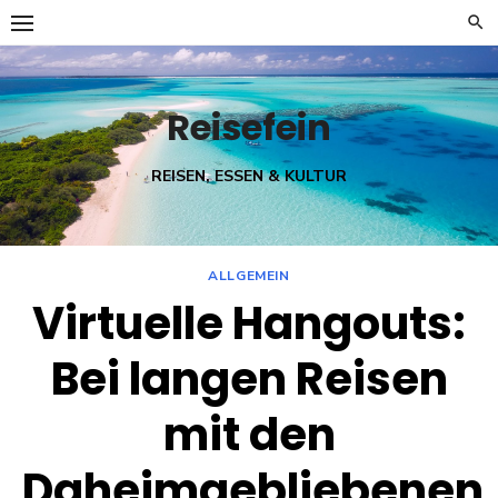
Skip
to
content
Reisefein
REISEN, ESSEN & KULTUR
ALLGEMEIN
Virtuelle Hangouts:
Bei langen Reisen
mit den
Daheimgebliebenen