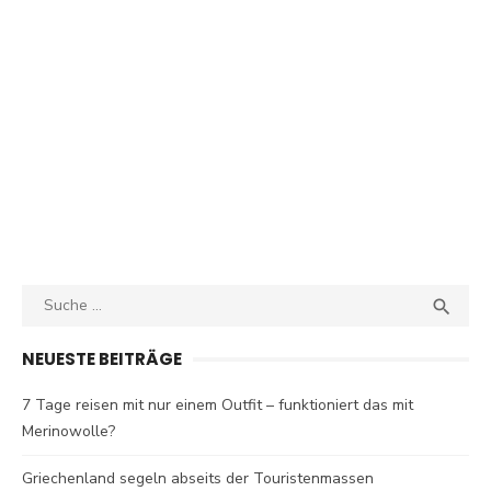
Search
SEA

for:
NEUESTE BEITRÄGE
7 Tage reisen mit nur einem Outfit – funktioniert das mit
Merinowolle?
Griechenland segeln abseits der Touristenmassen