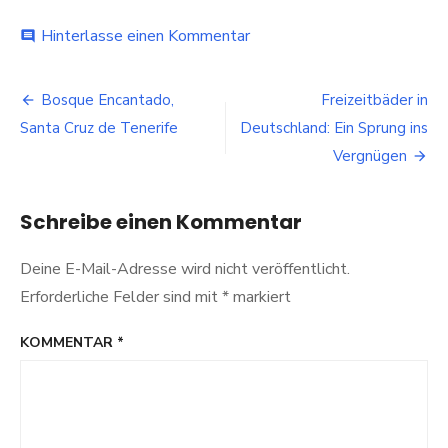
bei
Hinterlasse einen Kommentar
comment
Virtuelle
Hangouts:
Beitragsnavigation
Bei
Bosque Encantado,
Freizeitbäder in
langen
Santa Cruz de Tenerife
Deutschland: Ein Sprung ins
Reisen
mit
Vergnügen
den
Daheimgebliebenen
Zeit
Schreibe einen Kommentar
verbringen
Deine E-Mail-Adresse wird nicht veröffentlicht.
Erforderliche Felder sind mit
*
markiert
KOMMENTAR
*