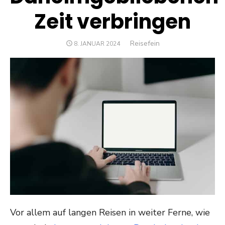
Zeit verbringen
Author
Reisefein
POSTED
8. JANUAR 2024
ON
Vor allem auf langen Reisen in weiter Ferne, wie