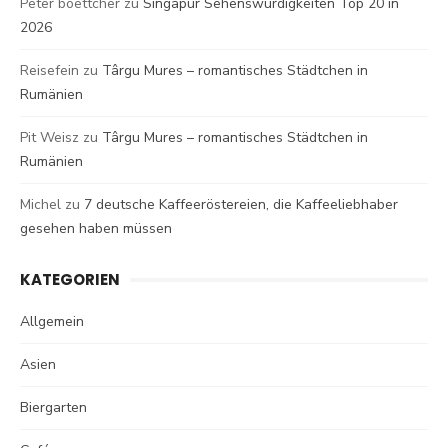
Peter boettcher
zu
Singapur Sehenswürdigkeiten Top 20 in
2026
Reisefein
zu
Târgu Mures – romantisches Städtchen in
Rumänien
Pit Weisz
zu
Târgu Mures – romantisches Städtchen in
Rumänien
Michel
zu
7 deutsche Kaffeeröstereien, die Kaffeeliebhaber
gesehen haben müssen
KATEGORIEN
Allgemein
Asien
Biergarten