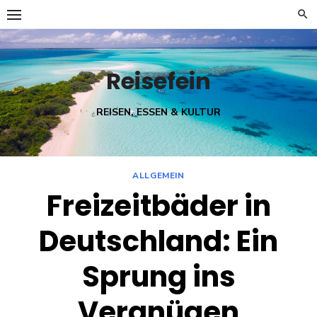
Skip
to
content
Reisefein
REISEN, ESSEN & KULTUR
ALLGEMEIN
Freizeitbäder in
Deutschland: Ein
Sprung ins
Vergnügen