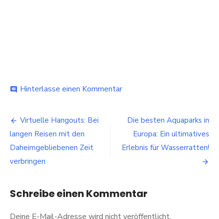
bei
Hinterlasse einen Kommentar
comment
Freizeitbäder
in
Beitragsnavigation
Deutschland:
Virtuelle Hangouts: Bei
Die besten Aquaparks in
Ein
langen Reisen mit den
Europa: Ein ultimatives
Sprung
ins
Daheimgebliebenen Zeit
Erlebnis für Wasserratten!
Vergnügen
verbringen
Schreibe einen Kommentar
Deine E-Mail-Adresse wird nicht veröffentlicht.