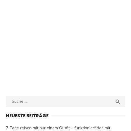
Search
SEA

for:
NEUESTE BEITRÄGE
7 Tage reisen mit nur einem Outfit – funktioniert das mit