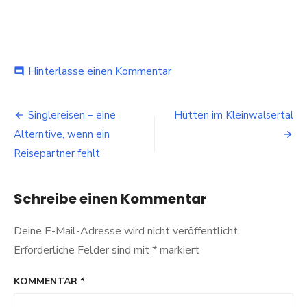
bei
Hinterlasse einen Kommentar
comment
Las
Vegas
Beitragsnavigation
–
Singlereisen – eine
Hütten im Kleinwalsertal
Mekka
Alterntive, wenn ein
für
Nachtschwärmer
Reisepartner fehlt
Schreibe einen Kommentar
Deine E-Mail-Adresse wird nicht veröffentlicht.
Erforderliche Felder sind mit
*
markiert
KOMMENTAR
*