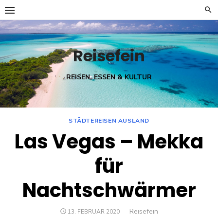
Skip
to
content
Reisefein
REISEN, ESSEN & KULTUR
STÄDTEREISEN AUSLAND
Las Vegas – Mekka
für
Nachtschwärmer
Author
Reisefein
POSTED
13. FEBRUAR 2020