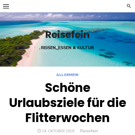
Skip
to
content
Reisefein
REISEN, ESSEN & KULTUR
ALLGEMEIN
Schöne
Urlaubsziele für die
Flitterwochen
Author
Reisefein
POSTED
24. OKTOBER 2019