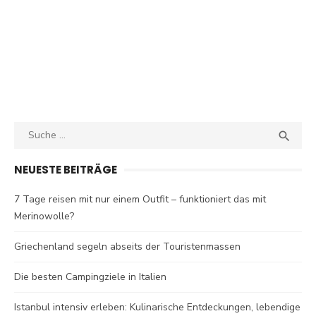
Search
SEA

for:
NEUESTE BEITRÄGE
7 Tage reisen mit nur einem Outfit – funktioniert das mit
Merinowolle?
Griechenland segeln abseits der Touristenmassen
Die besten Campingziele in Italien
Istanbul intensiv erleben: Kulinarische Entdeckungen, lebendige