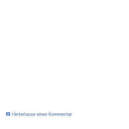
bei
Hinterlasse einen Kommentar
comment
Schöne
Urlaubsziele