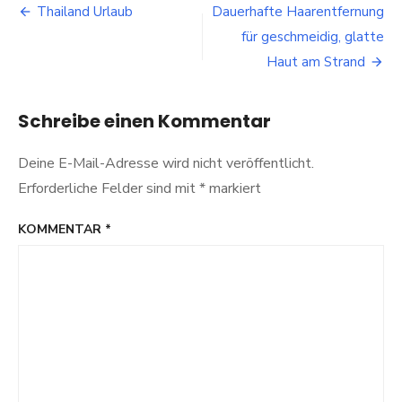
Beitragsnavigation
für
Thailand Urlaub
Dauerhafte Haarentfernung
die
für geschmeidig, glatte
Flitterwochen
Haut am Strand
Schreibe einen Kommentar
Deine E-Mail-Adresse wird nicht veröffentlicht.
Erforderliche Felder sind mit
*
markiert
KOMMENTAR
*