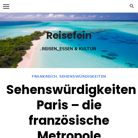
Skip
to
content
Reisefein
REISEN, ESSEN & KULTUR
FRANKREICH
,
SEHENSWÜRDIGKEITEN
Sehenswürdigkeiten
Paris – die
französische
Metropole