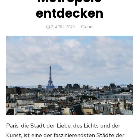
entdecken
Author
Claudi
POSTED
7. APRIL 2023
ON
Paris, die Stadt der Liebe, des Lichts und der
Kunst, ist eine der faszinierendsten Städte der