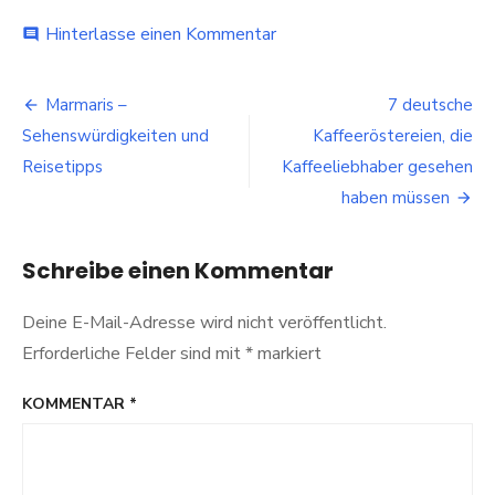
bei
Hinterlasse einen Kommentar
comment
So
wird
Beitragsnavigation
der
Marmaris –
7 deutsche
Betriebsausflug
Sehenswürdigkeiten und
Kaffeeröstereien, die
ein
tolles
Reisetipps
Kaffeeliebhaber gesehen
Erlebnis
haben müssen
Schreibe einen Kommentar
Deine E-Mail-Adresse wird nicht veröffentlicht.
Erforderliche Felder sind mit
*
markiert
KOMMENTAR
*