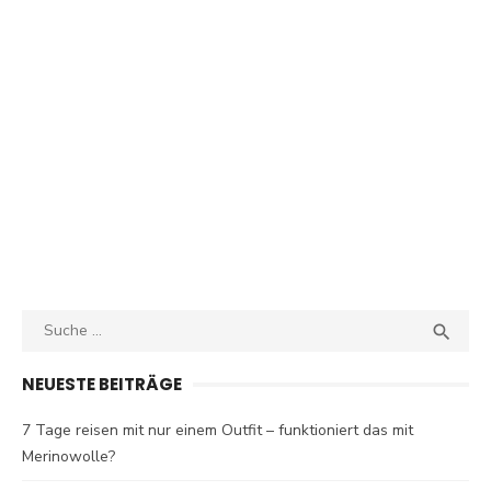
Search
SEA

for:
NEUESTE BEITRÄGE
7 Tage reisen mit nur einem Outfit – funktioniert das mit
Merinowolle?