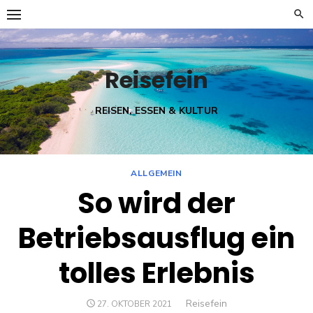
Skip
to
content
Reisefein
REISEN, ESSEN & KULTUR
ALLGEMEIN
So wird der
Betriebsausflug ein
tolles Erlebnis
Author
Reisefein
POSTED
27. OKTOBER 2021