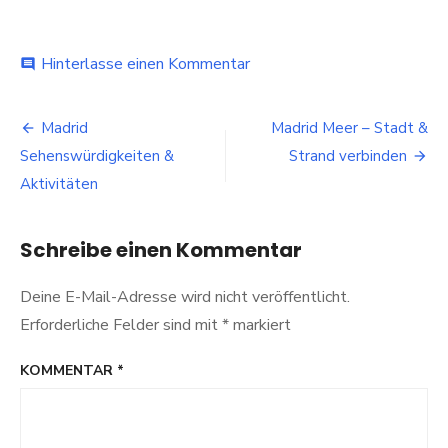
bei
Hinterlasse einen Kommentar
comment
Museen
Madrid
Beitragsnavigation
–
Madrid
Madrid Meer – Stadt &
Kunst
Sehenswürdigkeiten &
Strand verbinden
und
Unterhaltung
Aktivitäten
Schreibe einen Kommentar
Deine E-Mail-Adresse wird nicht veröffentlicht.
Erforderliche Felder sind mit
*
markiert
KOMMENTAR
*