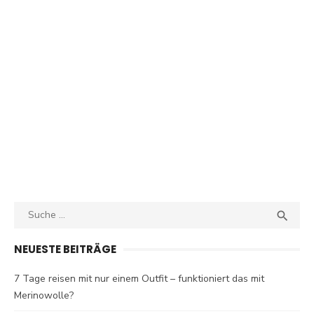
Search
SEA

for:
NEUESTE BEITRÄGE
7 Tage reisen mit nur einem Outfit – funktioniert das mit
Merinowolle?