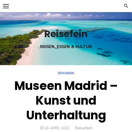
Skip
to
content
Reisefein
REISEN, ESSEN & KULTUR
SPANIEN
Museen Madrid –
Kunst und
Unterhaltung
Author
Reisefein
POSTED
26. APRIL 2022