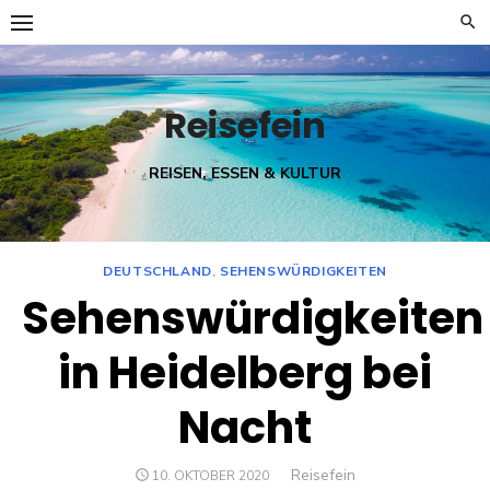
Skip
to
content
Reisefein
REISEN, ESSEN & KULTUR
DEUTSCHLAND
,
SEHENSWÜRDIGKEITEN
Sehenswürdigkeiten
in Heidelberg bei
Nacht
Author
Reisefein
POSTED
10. OKTOBER 2020