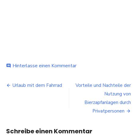
bei
Hinterlasse einen Kommentar
comment
Sehenswürdigkeiten
in
Beitragsnavigation
Heidelberg
Urlaub mit dem Fahrrad
Vorteile und Nachteile der
bei
Nutzung von
Nacht
Bierzapfanlagen durch
Privatpersonen
Schreibe einen Kommentar