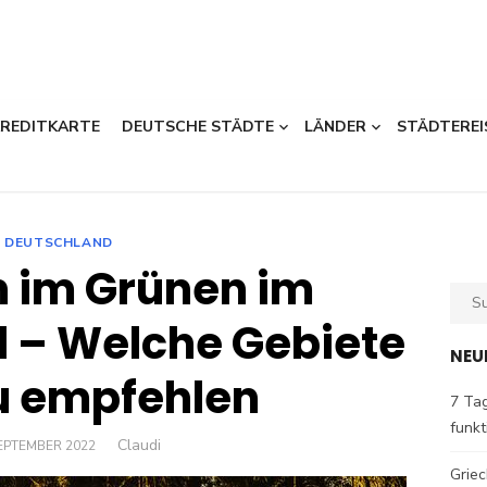
KREDITKARTE
DEUTSCHE STÄDTE
LÄNDER
STÄDTEREI
DEUTSCHLAND
 im Grünen im
Sear
for:
 – Welche Gebiete
NEU
u empfehlen
7 Tag
funkt
Author
Claudi
TED
SEPTEMBER 2022
Griec