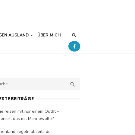
SEN AUSLAND
ÜBER MICH
ch
SEARCH

ESTE BEITRÄGE
e reisen mit nur einem Outfit –
ioniert das mit Merinowolle?
henland segeln abseits der