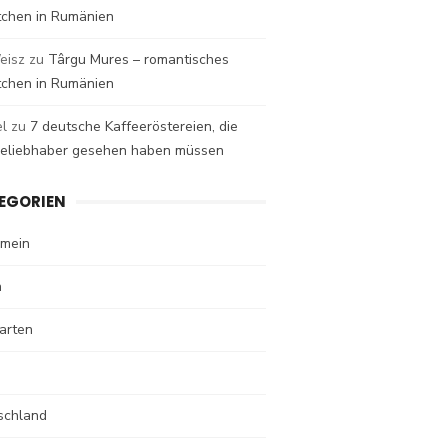
tchen in Rumänien
eisz
zu
Târgu Mures – romantisches
tchen in Rumänien
el
zu
7 deutsche Kaffeeröstereien, die
eeliebhaber gesehen haben müssen
EGORIEN
emein
n
arten
schland