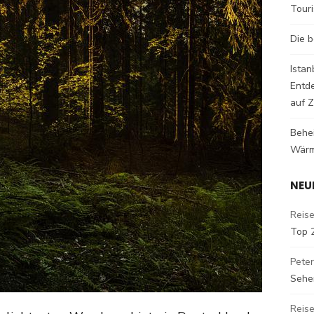
Tour
Die b
Istan
Entd
auf Z
Behe
Wärm
NEU
Reise
Top 
Peter
Sehe
Reise