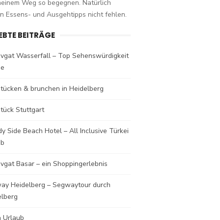
meinem Weg so begegnen. Natürlich
n Essens- und Ausgehtipps nicht fehlen.
IEBTE BEITRÄGE
vgat Wasserfall – Top Sehenswürdigkeit
de
stücken & brunchen in Heidelberg
tück Stuttgart
y Side Beach Hotel – All Inclusive Türkei
ub
vgat Basar – ein Shoppingerlebnis
ay Heidelberg – Segwaytour durch
elberg
a Urlaub