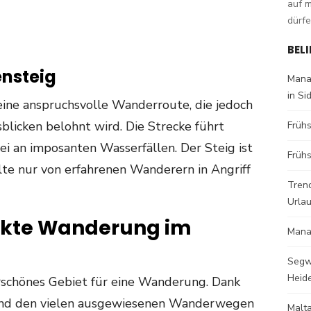
auf 
dürfe
BEL
nsteig
Mana
in Si
eine anspruchsvolle Wanderroute, die jedoch
licken belohnt wird. Die Strecke führt
Früh
ei an imposanten Wasserfällen. Der Steig ist
Frühs
lte nur von erfahrenen Wanderern in Angriff
Trend
Urla
fekte Wanderung im
Mana
Segw
Heid
rschönes Gebiet für eine Wanderung. Dank
 und den vielen ausgewiesenen Wanderwegen
Malt