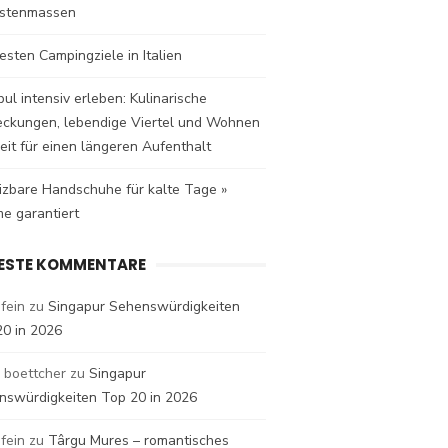
istenmassen
esten Campingziele in Italien
bul intensiv erleben: Kulinarische
eckungen, lebendige Viertel und Wohnen
eit für einen längeren Aufenthalt
izbare Handschuhe für kalte Tage »
e garantiert
ESTE KOMMENTARE
fein
zu
Singapur Sehenswürdigkeiten
20 in 2026
 boettcher
zu
Singapur
nswürdigkeiten Top 20 in 2026
fein
zu
Târgu Mures – romantisches