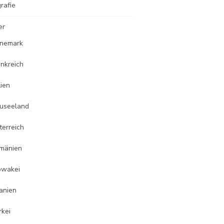
rafie
er
nemark
ankreich
lien
useeland
terreich
mänien
owakei
anien
rkei