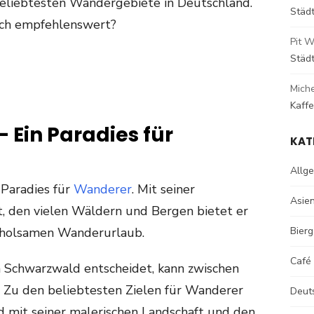
beliebtesten Wandergebiete in Deutschland.
Städ
ich empfehlenswert?
Pit W
Städ
Mich
Kaff
 Ein Paradies für
KAT
Allg
 Paradies für
Wanderer
. Mit seiner
Asie
, den vielen Wäldern und Bergen bietet er
 erholsamen Wanderurlaub.
Bierg
Café
 Schwarzwald entscheidet, kann zwischen
 Zu den beliebtesten Zielen für Wanderer
Deut
d mit seiner malerischen Landschaft und den